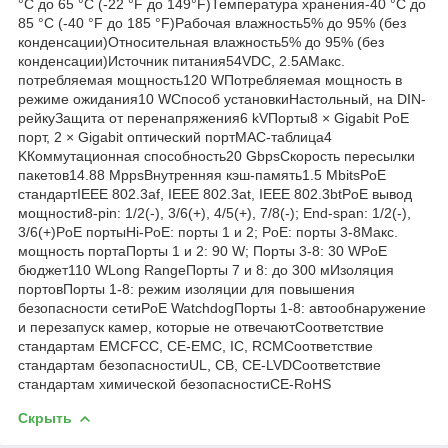
°C до 65 °C (-22 °F до 149°F)Температура хранения-40 °C до
85 °C (-40 °F до 185 °F)Рабочая влажность5% до 95% (без
конденсации)Относительная влажность5% до 95% (без
конденсации)Источник питания54VDC, 2.5AМакс.
потребляемая мощность120 WПотребляемая мощность в
режиме ожидания10 WСпособ установкиНастольный, на DIN-
рейкуЗащита от перенапряжения6 kVПорты8 × Gigabit PoE
порт, 2 × Gigabit оптический портMAC-таблица4
KКоммутационная способность20 GbpsСкорость пересылки
пакетов14.88 MppsВнутренняя кэш-память1.5 MbitsPoE
стандартIEEE 802.3af, IEEE 802.3at, IEEE 802.3btPoE вывод
мощности8-pin: 1/2(-), 3/6(+), 4/5(+), 7/8(-); End-span: 1/2(-),
3/6(+)PoE портыHi-PoE: порты 1 и 2; PoE: порты 3-8Макс.
мощность портаПорты 1 и 2: 90 W; Порты 3-8: 30 WPoE
бюджет110 WLong RangeПорты 7 и 8: до 300 мИзоляция
портовПорты 1-8: режим изоляции для повышения
безопасности сетиPoE WatchdogПорты 1-8: автообнаружение
и перезапуск камер, которые не отвечаютСоответствие
стандартам EMCFCC, CE-EMC, IC, RCMСоответствие
стандартам безопасностиUL, CB, CE-LVDСоответствие
стандартам химической безопасностиCE-RoHS
Скрыть