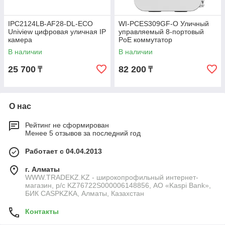
IPC2124LB-AF28-DL-ECO
WI-PCES309GF-O Уличный
Uniview цифровая уличная IP
управляемый 8-портовый
камера
PoE коммутатор
В наличии
В наличии
25 700
82 200
₸
₸
О нас
Рейтинг не сформирован
Менее 5 отзывов за последний год
Работает с 04.04.2013
г. Алматы
WWW.TRADEKZ.KZ - широкопрофильный интернет-
магазин, р/с KZ76722S000006148856, АО «Kaspi Bank»,
БИК CASPKZKA, Алматы, Казахстан
Контакты