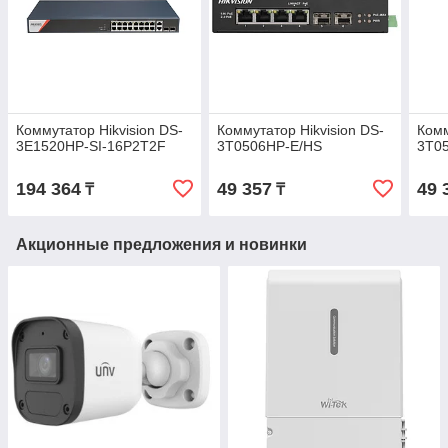
Коммутатор Hikvision DS-
Коммутатор Hikvision DS-
Комм
3E1520HP-SI-16P2T2F
3T0506HP-E/HS
3T0
194 364
49 357
49 
₸
₸
Акционные предложения и новинки