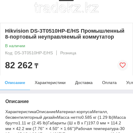
Hikvision DS-3T0510HP-E/HS Промышленный
8-портовый неуправляемый коммутатор
В наличии
Код: DS-3T0510HP-E/HS
Розница
82 262
₸
Описание
Характеристики
Доставка
Оплата
Усл
Описание
ХарактеристикаОписаниеМатериал корпусаМеталл,
бесвентиляторный дизайнМасса нетто0.585 кг (1.29 lb)Масса
брутто1.11 кг (2.45 lb)Габариты (Ш x В x Г)197.0 мм × 114.2
мм × 42.2 мм (7.76'' × 4.50'' × 1.66'')Рабочая температура-30