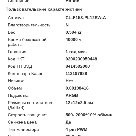
Состояние
Новое
Пользовательские характеристики
Артикул
CL-F153-PL12SW-A
Благотворительность
N
Вес
0.594 кг
Время безотказной
40000 ч
работы
Гарантия
1 год мес.
Код НКТ
0200230959448
Код ТН ВЭД
8414592000
Код товара Kaspi
112197688
Новинка
Нет
Объём
0.00198418
Подсветка
ARGB
Размеры вентилятора
12х12х2.5 см
(ДхШхВ)
Скорость вращения
500- 2000±10% об/мин
Снижена цена
Да
Тип коннектора
4 pin PWM