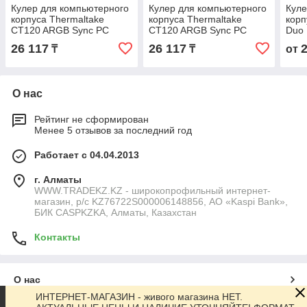
Кулер для компьютерного
Кулер для компьютерного
Куле
корпуса Thermaltake
корпуса Thermaltake
корп
CT120 ARGB Sync PC
CT120 ARGB Sync PC
Duo 
Cooling Fan Hydrangea
Cooling Fan Matcha Green
Radi
26 117
26 117
₸
₸
от
Blue (3 pack)
(3 pack)
Whit
О нас
Рейтинг не сформирован
Менее 5 отзывов за последний год
Работает с 04.04.2013
г. Алматы
WWW.TRADEKZ.KZ - широкопрофильный интернет-
магазин, р/с KZ76722S000006148856, АО «Kaspi Bank»,
БИК CASPKZKA, Алматы, Казахстан
Контакты
О нас
ИНТЕРНЕТ-МАГАЗИН - живого магазина НЕТ.