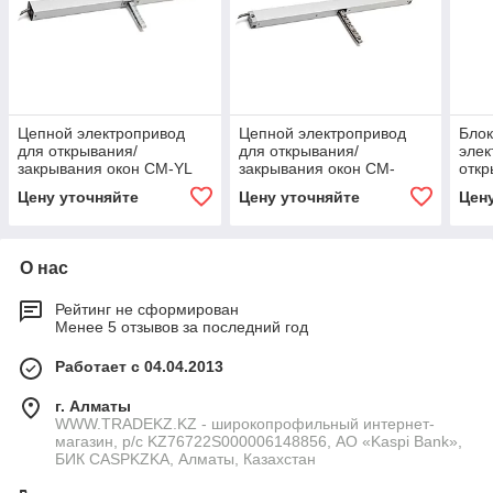
Цепной электропривод
Цепной электропривод
Блок
для открывания/
для открывания/
элек
закрывания окон CM-YL
закрывания окон CM-
откр
DC24V/AC220V
SL/HD DC24V
окон
Цену уточняйте
Цену уточняйте
Цен
О нас
Рейтинг не сформирован
Менее 5 отзывов за последний год
Работает с 04.04.2013
г. Алматы
WWW.TRADEKZ.KZ - широкопрофильный интернет-
магазин, р/с KZ76722S000006148856, АО «Kaspi Bank»,
БИК CASPKZKA, Алматы, Казахстан