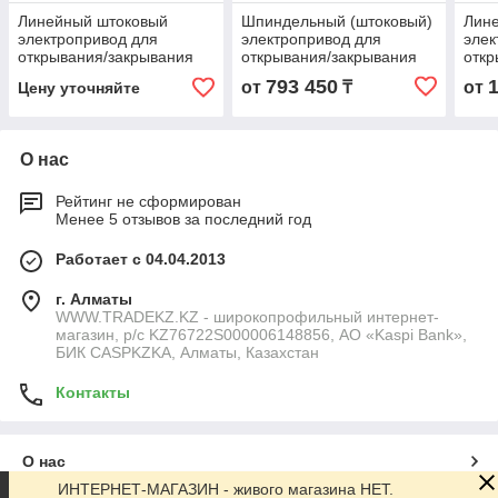
Линейный штоковый
Шпиндельный (штоковый)
Лин
электропривод для
электропривод для
элек
открывания/закрывания
открывания/закрывания
откр
окон DV 2000/… AO DV S
фрамуг GEZE E 1500 S
око
793 450
от
₸
от
Цену уточняйте
2000/… AO DV R
2500/1000
О нас
Рейтинг не сформирован
Менее 5 отзывов за последний год
Работает с 04.04.2013
г. Алматы
WWW.TRADEKZ.KZ - широкопрофильный интернет-
магазин, р/с KZ76722S000006148856, АО «Kaspi Bank»,
БИК CASPKZKA, Алматы, Казахстан
Контакты
О нас
ИНТЕРНЕТ-МАГАЗИН - живого магазина НЕТ.