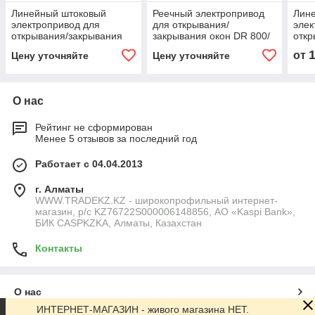
Линейный штоковый
Реечный электропривод
Лин
электропривод для
для открывания/
элек
открывания/закрывания
закрывания окон DR 800/
откр
окон DV 2000/… AO DV S
… AO DR 800+/…
око
от
Цену уточняйте
Цену уточняйте
2000/… AO DV R
2500/1000
О нас
Рейтинг не сформирован
Менее 5 отзывов за последний год
Работает с 04.04.2013
г. Алматы
WWW.TRADEKZ.KZ - широкопрофильный интернет-
магазин, р/с KZ76722S000006148856, АО «Kaspi Bank»,
БИК CASPKZKA, Алматы, Казахстан
Контакты
О нас
ИНТЕРНЕТ-МАГАЗИН - живого магазина НЕТ.