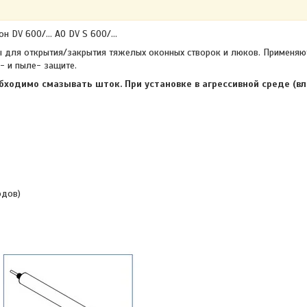
он DV 600/… AO DV S 600/…
 для открытия/закрытия тяжелых оконных створок и люков. Применяют
- и пыле- защите.
бходимо смазывать шток. При установке в агрессивной среде (вл
одов)