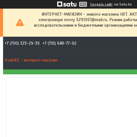
Создать сайт
на Satu.kz
ИНТЕРНЕТ-МАГАЗИН - живого магазина НЕТ. АК
электронную почту 3291917@mail.ru. Режим работы
исследовательскими и бюджетными организациями не
+7 (700) 323-29-39
+7 (701) 648-77-02
TradeKZ - интернет-магазин