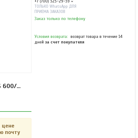
+7 (700) 323-29-39
ТОЛЬКО WhatsApp ДЛЯ
ПРИЕМА ЗАКАЗОВ
Заказ только по телефону
возврат товара в течение 14
дней
за счет покупателя
Линейный штоковый
электропривод для
открывания/закрывания
окон DV 600/… AO DV S
S 600/…
600/…
Под заказ
Цену уточняйте
 цене
ю почту