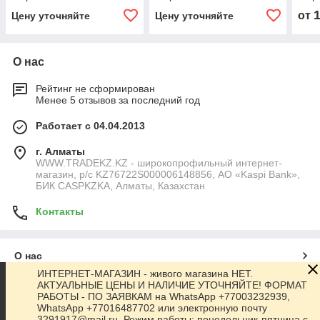
SL/HD DC24V
350/…
ECch
от
Цену уточняйте
Цену уточняйте
О нас
Рейтинг не сформирован
Менее 5 отзывов за последний год
Работает с 04.04.2013
г. Алматы
WWW.TRADEKZ.KZ - широкопрофильный интернет-
магазин, р/с KZ76722S000006148856, АО «Kaspi Bank»,
БИК CASPKZKA, Алматы, Казахстан
Контакты
О нас
ИНТЕРНЕТ-МАГАЗИН - живого магазина НЕТ.
АКТУАЛЬНЫЕ ЦЕНЫ И НАЛИЧИЕ УТОЧНЯЙТЕ! ФОРМАТ
Контакты
РАБОТЫ - ПО ЗАЯВКАМ на WhatsApp +77003232939,
WhatsApp +77016487702 или электронную почту
3291917@mail.ru. Режим работы: понедельник-пятница с