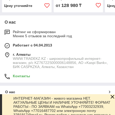
SL/HD DC24V
ECchain белый
350
128 980
от
₸
Цену уточняйте
Цен
О нас
Рейтинг не сформирован
Менее 5 отзывов за последний год
Работает с 04.04.2013
г. Алматы
WWW.TRADEKZ.KZ - широкопрофильный интернет-
магазин, р/с KZ76722S000006148856, АО «Kaspi Bank»,
БИК CASPKZKA, Алматы, Казахстан
Контакты
О нас
ИНТЕРНЕТ-МАГАЗИН - живого магазина НЕТ.
АКТУАЛЬНЫЕ ЦЕНЫ И НАЛИЧИЕ УТОЧНЯЙТЕ! ФОРМАТ
Контакты
РАБОТЫ - ПО ЗАЯВКАМ на WhatsApp +77003232939,
WhatsApp +77016487702 или электронную почту
3291917@mail.ru. Режим работы: понедельник-пятница с