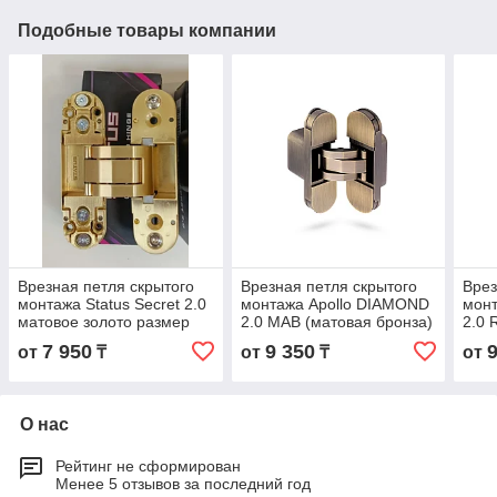
Подобные товары компании
Врезная петля скрытого
Врезная петля скрытого
Врез
монтажа Status Secret 2.0
монтажа Apollo DIAMOND
мон
матовое золото размер
2.0 MAB (матовая бронза)
2.0 
110*30 мм
размер 110*30 мм
золо
7 950
9 350
от
₸
от
₸
от
мм.
О нас
Рейтинг не сформирован
Менее 5 отзывов за последний год