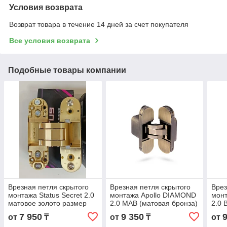
Условия возврата
Возврат товара в течение 14 дней за счет покупателя
Все условия возврата
Подобные товары компании
Врезная петля скрытого
Врезная петля скрытого
Врез
монтажа Status Secret 2.0
монтажа Apollo DIAMOND
мон
матовое золото размер
2.0 MAB (матовая бронза)
2.0 
110*30 мм
размер 110*30 мм
мато
7 950
9 350
от
₸
от
₸
от
мм.