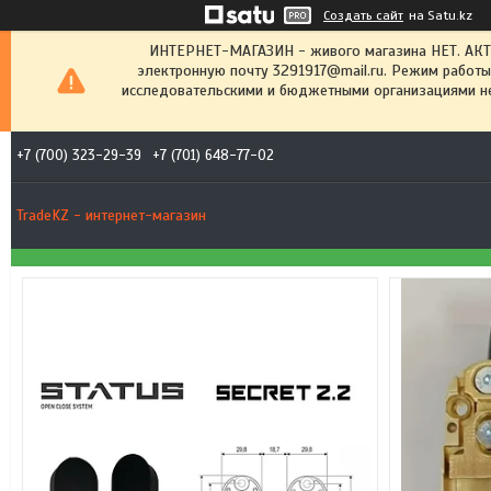
Создать сайт
на Satu.kz
ИНТЕРНЕТ-МАГАЗИН - живого магазина НЕТ. АК
электронную почту 3291917@mail.ru. Режим работы
исследовательскими и бюджетными организациями не
+7 (700) 323-29-39
+7 (701) 648-77-02
TradeKZ - интернет-магазин