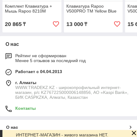
Комплект Клавиатура +
Клавиатура Rapoo
Клав
Мышь Rapoo 8210M
V500PRO TM Yellow Blue
V50
20 865
13 000
15 
₸
₸
О нас
Рейтинг не сформирован
Менее 5 отзывов за последний год
Работает с 04.04.2013
г. Алматы
WWW.TRADEKZ.KZ - широкопрофильный интернет-
магазин, р/с KZ76722S000006148856, АО «Kaspi Bank»,
БИК CASPKZKA, Алматы, Казахстан
Контакты
О нас
ИНТЕРНЕТ-МАГАЗИН - живого магазина НЕТ.