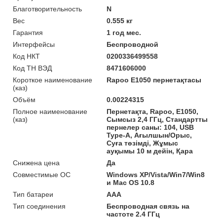
Благотворительность
N
Вес
0.555 кг
Гарантия
1 год мес.
Интерфейсы
Беспроводной
Код НКТ
0200336499558
Код ТН ВЭД
8471606000
Короткое наименование
Rapoo E1050 пернетақтасы
(каз)
Объём
0.00224315
Полное наименование
Пернетақта, Rapoo, E1050,
(каз)
Сымсыз 2,4 ГГц, Стандартты
пернелер саны: 104, USB
Type-A, Ағылшын/Орыс,
Суға төзімді, Жұмыс
ауқымы 10 м дейін, Қара
Снижена цена
Да
Совместимые ОС
Windows XP/Vista/Win7/Win8
и Mac OS 10.8
Тип батареи
AAA
Тип соединения
Беспроводная связь на
частоте 2.4 ГГц