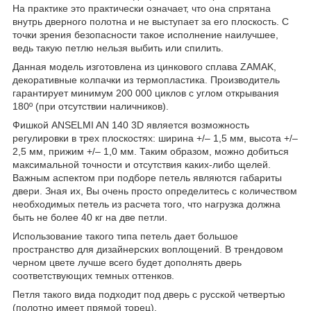
На практике это практически означает, что она спрятана
внутрь дверного полотна и не выступает за его плоскость. С
точки зрения безопасности такое исполнение наилучшее,
ведь такую петлю нельзя выбить или спилить.
Данная модель изготовлена ​​из цинкового сплава ZAMAK,
декоративные колпачки из термопластика. Производитель
гарантирует минимум 200 000 циклов с углом открывания
180º (при отсутствии наличников).
Фишкой ANSELMI AN 140 3D является возможность
регулировки в трех плоскостях: ширина +/– 1,5 мм, высота +/–
2,5 мм, прижим +/– 1,0 мм. Таким образом, можно добиться
максимальной точности и отсутствия каких-либо щелей.
Важным аспектом при подборе петель являются габариты
двери. Зная их, Вы очень просто определитесь с количеством
необходимых петель из расчета того, что нагрузка должна
быть не более 40 кг на две петли.
Использование такого типа петель дает большое
пространство для дизайнерских воплощений. В трендовом
черном цвете лучше всего будет дополнять дверь
соответствующих темных оттенков.
Петля такого вида подходит под дверь с русской четвертью
(полотно имеет прямой торец).