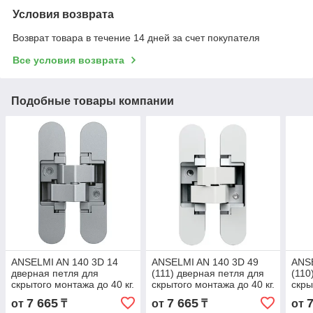
Условия возврата
Возврат товара в течение 14 дней за счет покупателя
Все условия возврата
Подобные товары компании
ANSELMI AN 140 3D 14
ANSELMI AN 140 3D 49
ANSE
дверная петля для
(111) дверная петля для
(110
скрытого монтажа до 40 кг.
скрытого монтажа до 40 кг.
скры
матовый хром
белый
мато
7 665
7 665
от
₸
от
₸
от