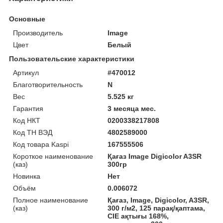
Основные
Производитель
Image
Цвет
Белый
Пользовательские характеристики
Артикул
#470012
Благотворительность
N
Вес
5.525 кг
Гарантия
3 месяца мес.
Код НКТ
0200338217808
Код ТН ВЭД
4802589000
Код товара Kaspi
167555506
Короткое наименование
Қағаз Image Digicolor A3SR
(каз)
300гр
Новинка
Нет
Объём
0.006072
Полное наименование
Қағаз, Image, Digicolor, A3SR,
(каз)
300 г/м2, 125 парақ/қаптама,
CIE ақтығы 168%,