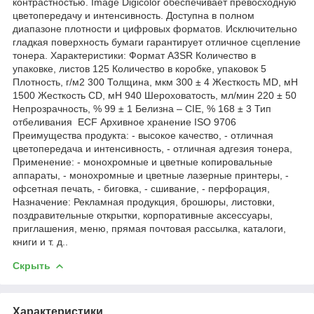
контрастностью. Image Digicolor обеспечивает превосходную
цветопередачу и интенсивность. Доступна в полном
диапазоне плотности и цифровых форматов. Исключительно
гладкая поверхность бумаги гарантирует отличное сцепление
тонера. Характеристики: Формат А3SR Количество в
упаковке, листов 125 Количество в коробке, упаковок 5
Плотность, г/м2 300 Толщина, мкм 300 ± 4 Жесткость МD, мН
1500 Жесткость СD, мН 940 Шероховатость, мл/мин 220 ± 50
Непрозрачность, % 99 ± 1 Белизна – CIE, % 168 ± 3 Тип
отбеливания ECF Архивное хранение ISO 9706
Преимущества продукта: - высокое качество, - отличная
цветопередача и интенсивность, - отличная адгезия тонера,
Применение: - монохромные и цветные копировальные
аппараты, - монохромные и цветные лазерные принтеры, -
офсетная печать, - биговка, - сшивание, - перфорация,
Назначение: Рекламная продукция, брошюры, листовки,
поздравительные открытки, корпоративные аксессуары,
приглашения, меню, прямая почтовая рассылка, каталоги,
книги и т. д..
Скрыть
Характеристики