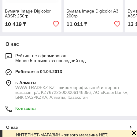
Бумага Image Digicolor
Бумага Image Digicolor A3
Бума
A3SR 250гр
200гр
A3S
10 419
11 011
13 
₸
₸
О нас
Рейтинг не сформирован
Менее 5 отзывов за последний год
Работает с 04.04.2013
г. Алматы
WWW.TRADEKZ.KZ - широкопрофильный интернет-
магазин, р/с KZ76722S000006148856, АО «Kaspi Bank»,
БИК CASPKZKA, Алматы, Казахстан
Контакты
О нас
ИНТЕРНЕТ-МАГАЗИН - живого магазина НЕТ.