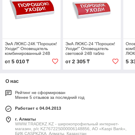
ЭиА ЛЮКС-24К "Порошок!
ЭиА ЛЮКС-24 "Порошок!
Опо
Уходи!" Оповещатель
Уходи!" Оповещатель
ком
комбинированный 24В
световой 24В табло
ЛЮКС
табло
5 010
2 305
5 3
от
₸
от
₸
О нас
Рейтинг не сформирован
Менее 5 отзывов за последний год
Работает с 04.04.2013
г. Алматы
WWW.TRADEKZ.KZ - широкопрофильный интернет-
магазин, р/с KZ76722S000006148856, АО «Kaspi Bank»,
БИК CASPKZKA, Алматы, Казахстан