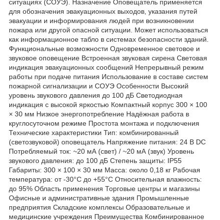
ситуациях (СОУЭ). Назначение Оповещатель применяется
для обозначения эвакуационных выходов, указания путей
эвакуации и информирования людей при возникновении
пожара или другой опасной ситуации. Может использоваться
как информационное табло в системах безопасности зданий.
Функциональные возможности Одновременное световое и
звуковое оповещение Встроенная звуковая сирена Световая
индикация эвакуационных сообщений Непрерывный режим
работы при подаче питания Использование в составе систем
пожарной сигнализации и СОУЭ Особенности Высокий
уровень звукового давления до 100 дБ Светодиодная
индикация с высокой яркостью Компактный корпус 300 × 100
× 30 мм Низкое энергопотребление Надёжная работа в
круглосуточном режиме Простота монтажа и подключения
Технические характеристики Тип: комбинированный
(светозвуковой) оповещатель Напряжение питания: 24 В DC
Потребляемый ток: ~20 мА (свет) / ~20 мА (звук) Уровень
звукового давления: до 100 дБ Степень защиты: IP55
Габариты: 300 × 100 × 30 мм Масса: около 0,18 кг Рабочая
температура: от -30°C до +55°C Относительная влажность:
до 95% Область применения Торговые центры и магазины
Офисные и административные здания Промышленные
предприятия Складские комплексы Образовательные и
медицинские учреждения Преимущества Комбинированное