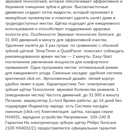
звуковой технологией, которая обеспечивает эффективное и
бережное очищение зубов и дёсен. Высокочастотные
движения создают поток жидкости, который проникает в
межзубные промежутки и помогает удалять налёт даже в
труднодоступных местах. Щётка подходит для ежедневного
использования и способствует поддержанию здоровья
полости рта. Особенности Звуковая технология Sonicare: до
31 000 движений в минуту для эффективной очистки.
Удаление налёта до 3 раз лучше: по сравнению с обычной
зубной щёткой. SmarTimer и QuadPacer: помогают соблюдать
рекомендованное время чистки — 2 минуты. Easy-Start:
постепенное увеличение мощности для комфортного
привыкания. Одна программа чистки: оптимальный режим
для ежедневного ухода. Сменные насадки: удобная система
крепления click-on. Эргономичный дизайн: лёгкий корпус
удобно лежит в руке. Характеристики Тип: электрическая
зубная щётка Технология: звуковая Количество режимов: 1
(ежедневная чистка) Частота движений: до 31 000 в минуту
Питание: аккумулятор (Li-Ion) Время работы: до 14 дней без
подзарядки Индикатор заряда: есть Система насадок:
сменные (click-on) Комплектация: щётка, насадка серии
HX4031, зарядное устройство Напряжение: 100–240 В
Гарантия На электрическую зубную щётку Philips Sonicare
2100 HX4031/21 предоставляется официальная гарантия