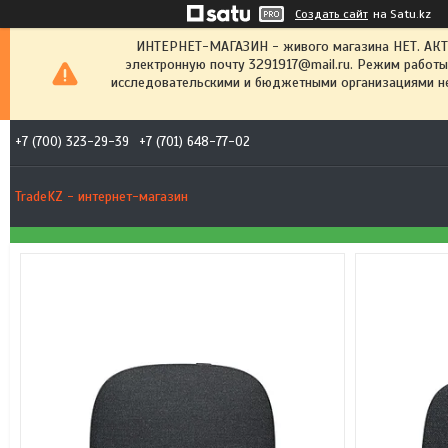
Создать сайт
на Satu.kz
ИНТЕРНЕТ-МАГАЗИН - живого магазина НЕТ. АК
электронную почту 3291917@mail.ru. Режим работы
исследовательскими и бюджетными организациями не
+7 (700) 323-29-39
+7 (701) 648-77-02
TradeKZ - интернет-магазин