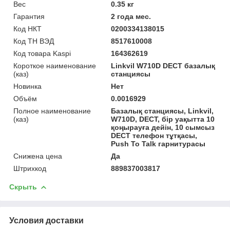
Вес
0.35 кг
Гарантия
2 года мес.
Код НКТ
0200334138015
Код ТН ВЭД
8517610008
Код товара Kaspi
164362619
Короткое наименование
Linkvil W710D DECT базалық
(каз)
станциясы
Новинка
Нет
Объём
0.0016929
Полное наименование
Базалық станциясы, Linkvil,
(каз)
W710D, DECT, бір уақытта 10
қоңырауға дейін, 10 сымсыз
DECT телефон тұтқасы,
Push To Talk гарнитурасы
Снижена цена
Да
Штрихкод
889837003817
Скрыть
Условия доставки