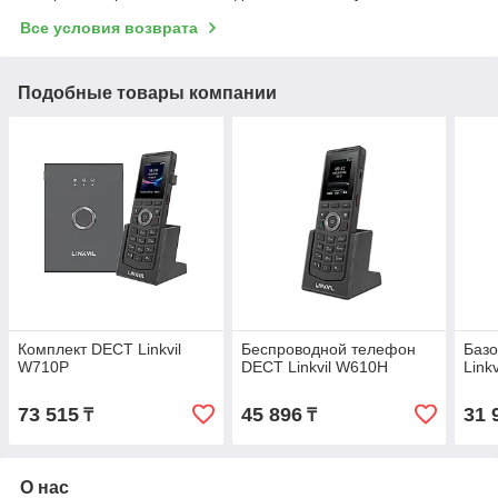
Все условия возврата
Подобные товары компании
Комплект DECT Linkvil
Беспроводной телефон
Базо
W710P
DECT Linkvil W610H
Link
73 515
45 896
31 
₸
₸
О нас