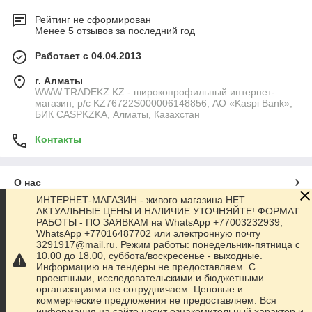
Рейтинг не сформирован
Менее 5 отзывов за последний год
Работает с 04.04.2013
г. Алматы
WWW.TRADEKZ.KZ - широкопрофильный интернет-
магазин, р/с KZ76722S000006148856, АО «Kaspi Bank»,
БИК CASPKZKA, Алматы, Казахстан
Контакты
О нас
ИНТЕРНЕТ-МАГАЗИН - живого магазина НЕТ.
АКТУАЛЬНЫЕ ЦЕНЫ И НАЛИЧИЕ УТОЧНЯЙТЕ! ФОРМАТ
Контакты
РАБОТЫ - ПО ЗАЯВКАМ на WhatsApp +77003232939,
WhatsApp +77016487702 или электронную почту
3291917@mail.ru. Режим работы: понедельник-пятница с
Доставка и оплата
10.00 до 18.00, суббота/воскресенье - выходные.
Информацию на тендеры не предоставляем. С
проектными, исследовательскими и бюджетными
Полная версия сайта
организациями не сотрудничаем. Ценовые и
коммерческие предложения не предоставляем. Вся
информация на сайте носит ознакомительный характер и