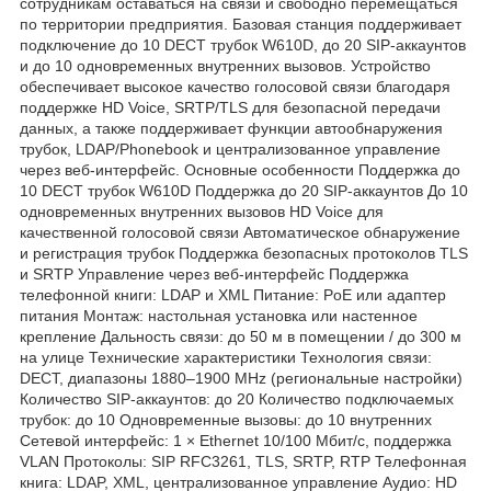
сотрудникам оставаться на связи и свободно перемещаться
по территории предприятия. Базовая станция поддерживает
подключение до 10 DECT трубок W610D, до 20 SIP-аккаунтов
и до 10 одновременных внутренних вызовов. Устройство
обеспечивает высокое качество голосовой связи благодаря
поддержке HD Voice, SRTP/TLS для безопасной передачи
данных, а также поддерживает функции автообнаружения
трубок, LDAP/Phonebook и централизованное управление
через веб-интерфейс. Основные особенности Поддержка до
10 DECT трубок W610D Поддержка до 20 SIP-аккаунтов До 10
одновременных внутренних вызовов HD Voice для
качественной голосовой связи Автоматическое обнаружение
и регистрация трубок Поддержка безопасных протоколов TLS
и SRTP Управление через веб-интерфейс Поддержка
телефонной книги: LDAP и XML Питание: PoE или адаптер
питания Монтаж: настольная установка или настенное
крепление Дальность связи: до 50 м в помещении / до 300 м
на улице Технические характеристики Технология связи:
DECT, диапазоны 1880–1900 MHz (региональные настройки)
Количество SIP-аккаунтов: до 20 Количество подключаемых
трубок: до 10 Одновременные вызовы: до 10 внутренних
Сетевой интерфейс: 1 × Ethernet 10/100 Мбит/с, поддержка
VLAN Протоколы: SIP RFC3261, TLS, SRTP, RTP Телефонная
книга: LDAP, XML, централизованное управление Аудио: HD