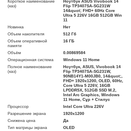
Короткое наименование
Ноутбук ASUS Vivobook 14
(каз)
Flip TP3407SA-SG231W
14&quot; FHD+ 60Hz Core
Ultra 5 226V 16GB 512GB Win
11
Новинка
Нет
Объем накопителя
512 Гб
Объем оперативной
16 ГБ
памяти
Объём
0.00869584
Операционная система
Windows 11 Home
Полное наименование
Ноутбук, ASUS, Vivobook 14
(каз)
Flip TP3407SA-SG231W,
90NB14Y1-M00JB0, 14&quot;,
FHD+ 1920x1200, OLED, 60Hz,
Core Ultra 5 226V, 16GB
LPDDR5X, 512GB SSD M.2,
Intel Arc Graphics, Windows
11 Home, Сұр + Стилус
Процессор
Intel Core Ultra 226V
Разрешение экрана
1920х1200
Снижена цена
Да
Тип матрицы экрана
OLED