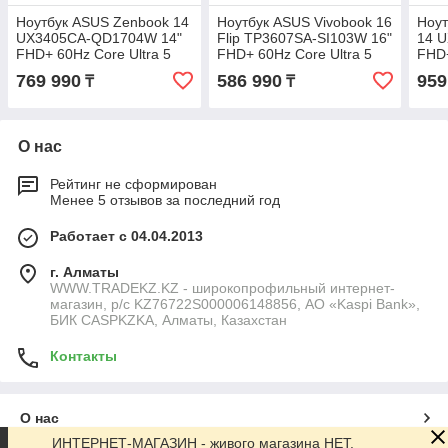
Ноутбук ASUS Zenbook 14
Ноутбук ASUS Vivobook 16
Ноут
UX3405CA-QD1704W 14"
Flip TP3607SA-SI103W 16"
14 
FHD+ 60Hz Core Ultra 5
FHD+ 60Hz Core Ultra 5
FHD+
225H 16GB 512GB Win11
226V 16GB 512GB Win 11
258V
769 990
586 990
959
₸
₸
О нас
Рейтинг не сформирован
Менее 5 отзывов за последний год
Работает с 04.04.2013
г. Алматы
WWW.TRADEKZ.KZ - широкопрофильный интернет-
магазин, р/с KZ76722S000006148856, АО «Kaspi Bank»,
БИК CASPKZKA, Алматы, Казахстан
Контакты
О нас
ИНТЕРНЕТ-МАГАЗИН - живого магазина НЕТ.