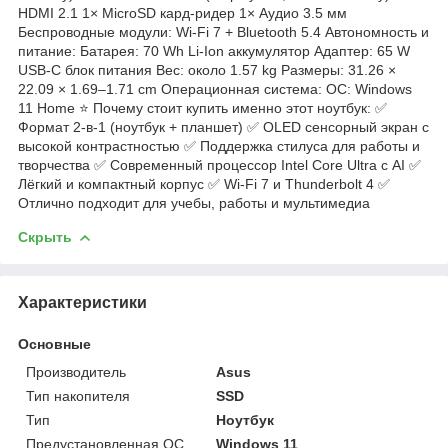
HDMI 2.1 1× MicroSD кард-ридер 1× Аудио 3.5 мм
Беспроводные модули: Wi-Fi 7 + Bluetooth 5.4 Автономность и
питание: Батарея: 70 Wh Li-Ion аккумулятор Адаптер: 65 W
USB-C блок питания Вес: около 1.57 kg Размеры: 31.26 ×
22.09 × 1.69–1.71 cm Операционная система: ОС: Windows
11 Home ⭐ Почему стоит купить именно этот ноутбук: ✅
Формат 2-в-1 (ноутбук + планшет) ✅ OLED сенсорный экран с
высокой контрастностью ✅ Поддержка стилуса для работы и
творчества ✅ Современный процессор Intel Core Ultra с AI ✅
Лёгкий и компактный корпус ✅ Wi-Fi 7 и Thunderbolt 4 ✅
Отлично подходит для учебы, работы и мультимедиа
Скрыть
Характеристики
Основные
Производитель
Asus
Тип накопителя
SSD
Тип
Ноутбук
Предустановленная ОС
Windows 11