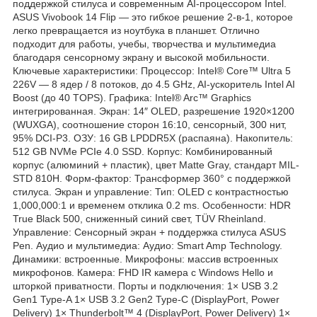
поддержкой стилуса и современным AI-процессором Intel.
ASUS Vivobook 14 Flip — это гибкое решение 2-в-1, которое
легко превращается из ноутбука в планшет. Отлично
подходит для работы, учебы, творчества и мультимедиа
благодаря сенсорному экрану и высокой мобильности.
Ключевые характеристики: Процессор: Intel® Core™ Ultra 5
226V — 8 ядер / 8 потоков, до 4.5 GHz, AI-ускоритель Intel AI
Boost (до 40 TOPS). Графика: Intel® Arc™ Graphics
интегрированная. Экран: 14″ OLED, разрешение 1920×1200
(WUXGA), соотношение сторон 16:10, сенсорный, 300 нит,
95% DCI-P3. ОЗУ: 16 GB LPDDR5X (распаяна). Накопитель:
512 GB NVMe PCIe 4.0 SSD. Корпус: Комбинированный
корпус (алюминий + пластик), цвет Matte Gray, стандарт MIL-
STD 810H. Форм-фактор: Трансформер 360° с поддержкой
стилуса. Экран и управление: Тип: OLED с контрастностью
1,000,000:1 и временем отклика 0.2 ms. Особенности: HDR
True Black 500, сниженный синий свет, TÜV Rheinland.
Управление: Сенсорный экран + поддержка стилуса ASUS
Pen. Аудио и мультимедиа: Аудио: Smart Amp Technology.
Динамики: встроенные. Микрофоны: массив встроенных
микрофонов. Камера: FHD IR камера с Windows Hello и
шторкой приватности. Порты и подключения: 1× USB 3.2
Gen1 Type-A 1× USB 3.2 Gen2 Type-C (DisplayPort, Power
Delivery) 1× Thunderbolt™ 4 (DisplayPort, Power Delivery) 1×