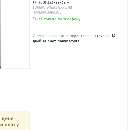
+7 (700) 323-29-39
ТОЛЬКО WhatsApp ДЛЯ
ПРИЕМА ЗАКАЗОВ
Заказ только по телефону
возврат товара в течение 14
дней
за счет покупателя
Врезная петля скрытого
монтажа Apollo DIAMOND
3.3 BLACK (черный
матовый)
В наличии
от 11 900 ₸
 цене
ю почту