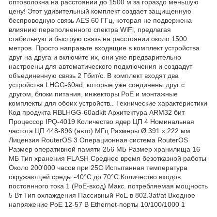
оптоволокна на расстоянии до 1500 м за гораздо меньшую
цену! Этот удивительный комплект создает защищенную
беспроводную связь AES 60 ГГц, которая не подвержена
влиянию переполненного спектра WiFi, предлагая
стабильную и быструю связь на расстоянии около 1500
метров. Просто направьте входящие в комплект устройства
друг на друга и включите их, они уже предварительно
настроены для автоматического подключения и создадут
объединенную связь 2 Гбит/с. В комплект входят два
устройства LHGG-60ad, которые уже соединены друг с
другом, блоки питания, инжекторы PoE и монтажные
комплекты для обоих устройств.. Технические характеристики
Код продукта RBLHGG-60adkit Архитектура ARM32 бит
Процессор IPQ-4019 Количество ядер ЦП 4 Номинальная
частота ЦП 448-896 (авто) МГц Размеры Ø 391 x 222 мм
Лицензия RouterOS 3 Операционная система RouterOS
Размер оперативной памяти 256 МБ Размер хранилища 16
МБ Тип хранения FLASH Среднее время безотказной работы
Около 200'000 часов при 25C Испытанная температура
окружающей среды -40°С до 70°С Количество входов
постоянного тока 1 (PoE-вход) Макс. потребляемая мощность
5 Вт Тип охлаждения Пассивный PoE в 802.3af/at Входное
напряжение PoE 12-57 В Ethernet-порты 10/100/1000 1