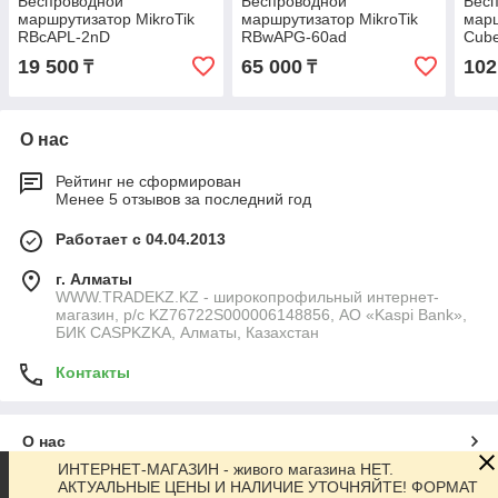
Беспроводной
Беспроводной
Бес
маршрутизатор MikroTik
маршрутизатор MikroTik
марш
RBcAPL-2nD
RBwAPG-60ad
Cub
19 500
65 000
102
₸
₸
О нас
Рейтинг не сформирован
Менее 5 отзывов за последний год
Работает с 04.04.2013
г. Алматы
WWW.TRADEKZ.KZ - широкопрофильный интернет-
магазин, р/с KZ76722S000006148856, АО «Kaspi Bank»,
БИК CASPKZKA, Алматы, Казахстан
Контакты
О нас
ИНТЕРНЕТ-МАГАЗИН - живого магазина НЕТ.
АКТУАЛЬНЫЕ ЦЕНЫ И НАЛИЧИЕ УТОЧНЯЙТЕ! ФОРМАТ
Контакты