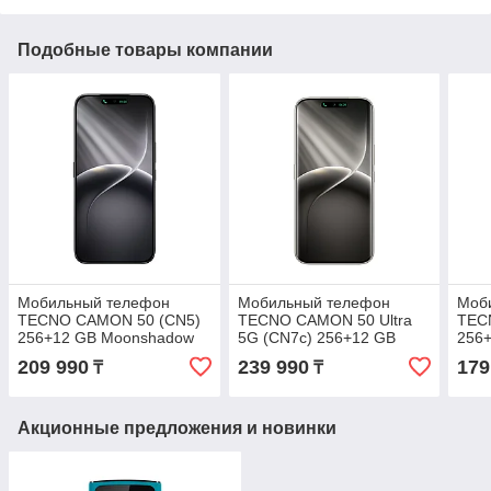
Подобные товары компании
Мобильный телефон
Мобильный телефон
Моб
TECNO CAMON 50 (CN5)
TECNO CAMON 50 Ultra
TEC
256+12 GB Moonshadow
5G (CN7c) 256+12 GB
256+
Black
Nebula Titanium
209 990
239 990
179
₸
₸
Акционные предложения и новинки