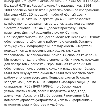
выбор для игр, фото и активной жизни. Яркий AMOLED-экран
Большой 6.78-дюймовый дисплей с разрешением 2364 ×
1080 обеспечивает чёткое и детализированное изображение.
Матрица AMOLED передаёт глубокий чёрный цвет и
насыщенные оттенки, а яркость до 4500 нит позволяет
комфортно пользоваться смартфоном даже под солнцем.
Частота обновления 144 Гц делает прокрутку и игры
плавными. Дисплей защищён стеклом Corning.
Производительность Процессор MediaTek Helio G200 Ultimate
обеспечивает стабильную работу приложений, быструю
загрузку игр и комфортную многозадачность. Смартфон
подходит как для повседневных задач, так и для
требовательных приложений. Камеры Основная камера 50
Мп позволяет делать чёткие снимки днём и ночью, подходит
для портретов и пейзажей. Фронтальная камера 32 Мп
обеспечивает качественные селфи и видеозвонки. Батарея
6500 мАч Аккумулятор ёмкостью 6500 мАч обеспечивает
работу в течение всего дня. Поддерживается быстрая
зарядка мощностью 45 Вт. Защита Смартфон защищён по
стандартам IP68 / IP69 / IP69K, что обеспечивает
устойчивость к пыли, влаге и воздействию воды под
давлением. Ассистент Ella Встроенный помощник Ella
помогает управлять устройством, искать информацию и
выполнять задачи быстрее и удобнее.