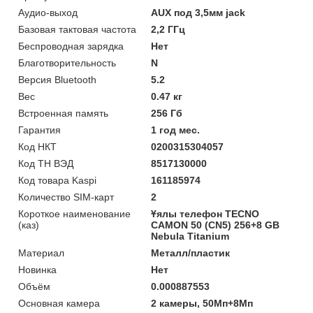
Аудио-выход
AUX под 3,5мм jack
Базовая тактовая частота
2,2 ГГц
Беспроводная зарядка
Нет
Благотворительность
N
Версия Bluetooth
5.2
Вес
0.47 кг
Встроенная память
256 Гб
Гарантия
1 год мес.
Код НКТ
0200315304057
Код ТН ВЭД
8517130000
Код товара Kaspi
161185974
Количество SIM-карт
2
Короткое наименование
Ұялы телефон TECNO
(каз)
CAMON 50 (CN5) 256+8 GB
Nebula Titanium
Материал
Металл/пластик
Новинка
Нет
Объём
0.000887553
Основная камера
2 камеры, 50Мп+8Мп