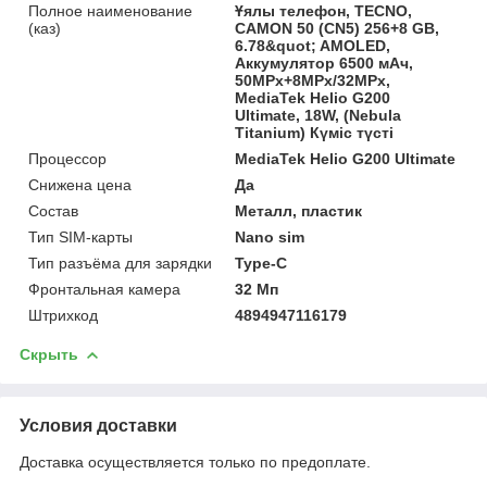
Полное наименование
Ұялы телефон, TECNO,
(каз)
CAMON 50 (CN5) 256+8 GB,
6.78&quot; AMOLED,
Аккумулятор 6500 мАч,
50MPx+8MPx/32MPx,
MediaTek Helio G200
Ultimate, 18W, (Nebula
Titanium) Күміс түсті
Процессор
MediaTek Helio G200 Ultimate
Снижена цена
Да
Состав
Металл, пластик
Тип SIM-карты
Nano sim
Тип разъёма для зарядки
Type-C
Фронтальная камера
32 Мп
Штрихкод
4894947116179
Скрыть
Условия доставки
Доставка осуществляется только по предоплате.