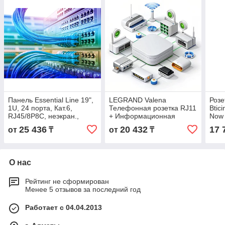
Панель Essential Line 19",
LEGRAND Valena
Розе
1U, 24 порта, Кат.6,
Телефонная розетка RJ11
Btic
RJ45/8P8C, неэкран.,
+ Информационная
Now 
черная
розетка RJ45 Кат6 UTP,
моду
25 436
20 432
17 
от
₸
от
₸
Белая
О нас
Рейтинг не сформирован
Менее 5 отзывов за последний год
Работает с 04.04.2013