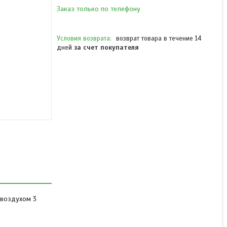
Заказ только по телефону
возврат товара в течение 14
дней
за счет покупателя
Стайлер Ufesa MS8000
Expert Glam 60505138
В наличии
14 790 ₸
 воздухом 3