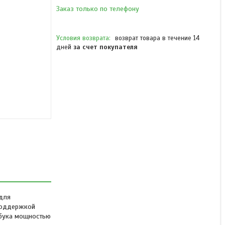
Заказ только по телефону
возврат товара в течение 14
дней
за счет покупателя
Разветвитель Trust Dalyx
Aluminium 10-in-1 USB-C
В наличии
12 990 ₸
 для
 поддержкой
тбука мощностью