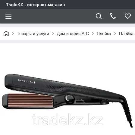
TradeKZ - интернет-магазин
Товары и услуги
Дом и офис A-C
Плойка
Плойка 