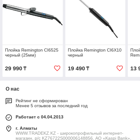
Плойка Remington CI6525
Плойка Remington CI6X10
Плой
черный (25мм)
черный
Remi
29 990
19 490
13 
₸
₸
О нас
Рейтинг не сформирован
Менее 5 отзывов за последний год
Работает с 04.04.2013
г. Алматы
WWW.TRADEKZ.KZ - широкопрофильный интернет-
магазин, р/с KZ76722S000006148856, АО «Kaspi Bank»,