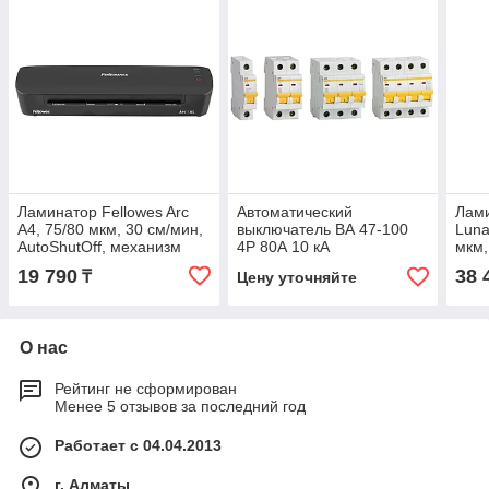
Ламинатор Fellowes Arc
Автоматический
Лами
A4, 75/80 мкм, 30 см/мин,
выключатель ВА 47-100
Luna
AutoShutOff, механизм
4Р 80А 10 кА
мкм,
освобожд., старт.набор
характеристика С ИЭК
19 790
38 
₸
Цену уточняйте
пленок
О нас
Рейтинг не сформирован
Менее 5 отзывов за последний год
Работает с 04.04.2013
г. Алматы