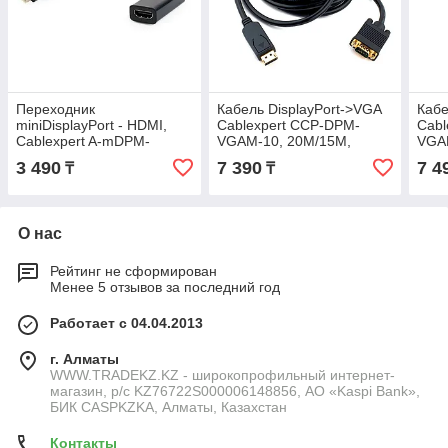
Переходник
Кабель DisplayPort->VGA
Кабе
miniDisplayPort - HDMI,
Cablexpert CCP-DPM-
Cabl
Cablexpert A-mDPM-
VGAM-10, 20M/15M,
VGAM
HDMIF-02, 20M/19F,
экран, 3м, черный, пакет
черн
3 490
7 390
7 4
₸
₸
кабель 15см, черный,
пакет
О нас
Рейтинг не сформирован
Менее 5 отзывов за последний год
Работает с 04.04.2013
г. Алматы
WWW.TRADEKZ.KZ - широкопрофильный интернет-
магазин, р/с KZ76722S000006148856, АО «Kaspi Bank»,
БИК CASPKZKA, Алматы, Казахстан
Контакты