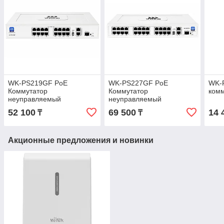
WK-PS219GF PoE
WK-PS227GF PoE
WK-
Коммутатор
Коммутатор
ком
неуправляемый
неуправляемый
52 100
69 500
14 
₸
₸
Акционные предложения и новинки