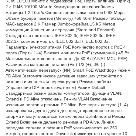
RJ45 10/100 Мбит/с с поддержкой PoE Порты аплинка (Uplink)
2 × RJ45 10/100 Мбит/с Коммутационная способность
матрицы 1.2 Гбит/с Скорость пересылки пакетов 0.89 Mpps
Объем буфера пакетов (Memory) 768 Кбит Размер таблицы
MAC-адресов 2 K Размер Jumbo-фрейма 15 КБ Метод
коммутации Хранение и передача (Store and Forward)
Стандарты и протоколы IEEE 802.3i, IEEE 802.3u, IEEE
802.3x, совместимость с IEEE 802.3af / IEEE 802.3at
Параметры электропитания PoE Количество портов с PoE 4
порта (Порты 1–4) Бюджет мощности PoE (суммарный) 45 Вт
Максимальная мощность на порт До 30 Вт (AF/AT MCU PSE)
Распиновка контактов питания (Pin) 1/2 (+), 3/6 (-)
Автоматический перезапуск (ИИ) Smart PoE Watchdog / Режим
PD Alive (автоматическое детекция зависших устройств по
питанию и их жесткая перезагрузка) Режимы работы
(Управление DIP-переключателем) Режим Default
Стандартный режим работы коммутатора; функции VLAN,
Extend и PD Alive отключены Режим VLAN Включение
изоляции портов и режима PD Alive. Все порты доступа (1–4)
изолированы друг от друга для предотвращения сетевого
шторма и могут общаться только через Uplink-порты Режим
Extend Включение дальнего режима и PD Alive. Линия
передачи сигнала и питания PoE увеличивается до 250
метров, скорость портов Downlink фиксируется на уровне 10