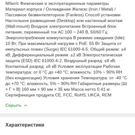
Мбит/с Физические и эксплуатационные параметры
Материал корпуса / Охлаждение Железо (Iron / Metal) /
Пассивное безвентиляторное (Fanless) Способ установки
Настольное размещение (Desktop) или настенный монтаж
(Wall-mount) Входное электропитание Встроенный блок
питания, переменный ток AC 100 ~ 240 В, 50/60 Гц
Энергопотребление коммутатора В режиме ожидания (Idle):
10 Вт; При максимальной нагрузке с PoE: 55 Вт Защита от
импульсных помех (Surge) IEC 61000-4-5, Общий режим: ±4
кВ; Дифференциальный режим: ±2 кВ Электростатическая
защита (ESD) IEC 61000-4-2, Воздушный разряд: ±8 кВ;
Контактный разряд: ±6 кВ Условия эксплуатации Рабочая
температура: от 0 °C до +40 °C; влажность: 10% ~ 90% RH
(без конденсации) Условия хранения Температура: от -40 °C
до +70 °C; влажность: 5% ~ 90% RH Габаритные размеры (Ш
× Г × В) 160 мм × 90 мм × 35 мм Масса нетто 0.41 кг
Сертификация продукта CE, FCC, RoHS, UKCA, RCM
Скрыть
Характеристики