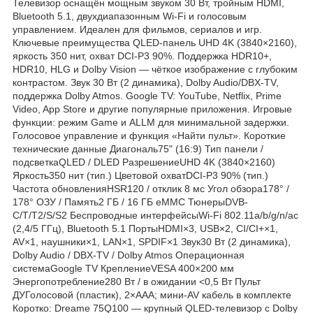
Телевизор оснащён мощным звуком 30 Вт, тройным HDMI,
Bluetooth 5.1, двухдиапазонным Wi-Fi и голосовым
управлением. Идеален для фильмов, сериалов и игр.
Ключевые преимущества QLED-панель UHD 4K (3840×2160),
яркость 350 нит, охват DCI-P3 90%. Поддержка HDR10+,
HDR10, HLG и Dolby Vision — чёткое изображение с глубоким
контрастом. Звук 30 Вт (2 динамика), Dolby Audio/DBX-TV,
поддержка Dolby Atmos. Google TV: YouTube, Netflix, Prime
Video, App Store и другие популярные приложения. Игровые
функции: режим Game и ALLM для минимальной задержки.
Голосовое управление и функция «Найти пульт». Короткие
технические данные Диагональ75" (16:9) Тип панели /
подсветкаQLED / DLED РазрешениеUHD 4K (3840×2160)
Яркость350 нит (тип.) Цветовой охватDCI-P3 90% (тип.)
Частота обновленияHSR120 / отклик 8 мс Угол обзора178° /
178° ОЗУ / Память2 ГБ / 16 ГБ eMMC ТюнерыDVB-
C/T/T2/S/S2 Беспроводные интерфейсыWi-Fi 802.11a/b/g/n/ac
(2,4/5 ГГц), Bluetooth 5.1 ПортыHDMI×3, USB×2, CI/CI+×1,
AV×1, наушники×1, LAN×1, SPDIF×1 Звук30 Вт (2 динамика),
Dolby Audio / DBX-TV / Dolby Atmos Операционная
системаGoogle TV КреплениеVESA 400×200 мм
Энергопотребление280 Вт / в ожидании <0,5 Вт Пульт
ДУГолосовой (пластик), 2×AAA; мини-AV кабель в комплекте
Коротко: Dreame 75Q100 — крупный QLED-телевизор с Dolby