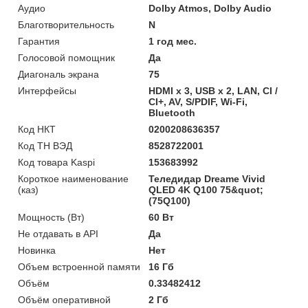
Аудио
Dolby Atmos, Dolby Audio
Благотворительность
N
Гарантия
1 год мес.
Голосовой помощник
Да
Диагональ экрана
75
Интерфейсы
HDMI x 3, USB x 2, LAN, CI /
CI+, AV, S/PDIF, Wi-Fi,
Bluetooth
Код НКТ
0200208636357
Код ТН ВЭД
8528722001
Код товара Kaspi
153683992
Короткое наименование
Теледидар Dreame Vivid
(каз)
QLED 4K Q100 75&quot;
(75Q100)
Мощность (Bт)
60 Вт
Не отдавать в API
Да
Новинка
Нет
Объем встроенной памяти
16 Гб
Объём
0.33482412
Объём оперативной
2 Гб