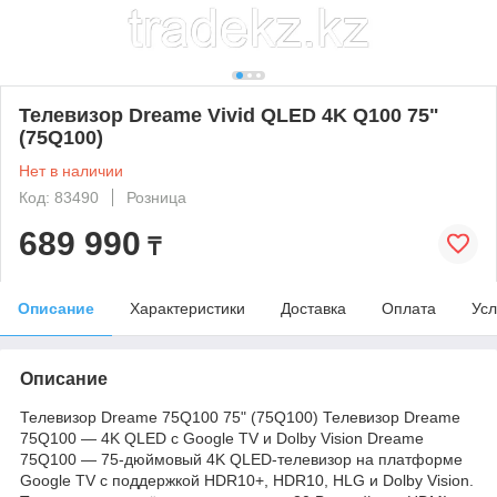
Телевизор Dreame Vivid QLED 4K Q100 75"
(75Q100)
Нет в наличии
Код: 83490
Розница
689 990
₸
Описание
Характеристики
Доставка
Оплата
Усл
Описание
Телевизор Dreame 75Q100 75" (75Q100) Телевизор Dreame
75Q100 — 4K QLED с Google TV и Dolby Vision Dreame
75Q100 — 75-дюймовый 4K QLED-телевизор на платформе
Google TV с поддержкой HDR10+, HDR10, HLG и Dolby Vision.