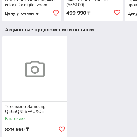
color): 2x digital zoom,
(55S100)
про
80degree FOV, 4k30fps
для 
499 990
₸
Цену уточняйте
Цен
TK21
Акционные предложения и новинки
Телевизор Samsung
QE65QN85FAUXCE
В наличии
829 990
₸