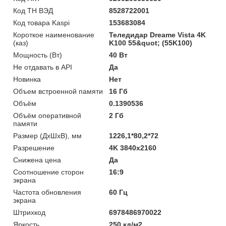
Код ТН ВЭД
8528722001
Код товара Kaspi
153683084
Короткое наименование
Теледидар Dreame Vista 4K
(каз)
K100 55&quot; (55K100)
Мощность (Bт)
40 Вт
Не отдавать в API
Да
Новинка
Нет
Объем встроенной памяти
16 Гб
Объём
0.1390536
Объём оперативной
2 Гб
памяти
Размер (ДхШхВ), мм
1226,1*80,2*72
Разрешение
4K 3840x2160
Снижена цена
Да
Соотношение сторон
16:9
экрана
Частота обновления
60 Гц
экрана
Штрихкод
6978486970022
Яркость
250 кд/м2