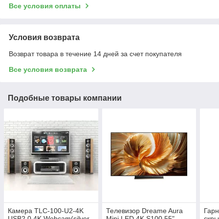
Все условия оплаты
Условия возврата
Возврат товара в течение 14 дней за счет покупателя
Все условия возврата
Подобные товары компании
Камера TLC-100-U2-4K
Телевизор Dreame Aura
Гарн
USB2.0 4K Webcam(silver
Mini LED 4K S100 55"
скры