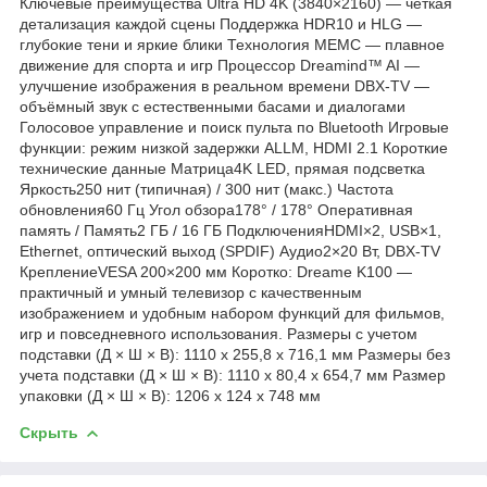
Ключевые преимущества Ultra HD 4K (3840×2160) — чёткая
детализация каждой сцены Поддержка HDR10 и HLG —
глубокие тени и яркие блики Технология MEMC — плавное
движение для спорта и игр Процессор Dreamind™ AI —
улучшение изображения в реальном времени DBX-TV —
объёмный звук с естественными басами и диалогами
Голосовое управление и поиск пульта по Bluetooth Игровые
функции: режим низкой задержки ALLM, HDMI 2.1 Короткие
технические данные Матрица4K LED, прямая подсветка
Яркость250 нит (типичная) / 300 нит (макс.) Частота
обновления60 Гц Угол обзора178° / 178° Оперативная
память / Память2 ГБ / 16 ГБ ПодключенияHDMI×2, USB×1,
Ethernet, оптический выход (SPDIF) Аудио2×20 Вт, DBX-TV
КреплениеVESA 200×200 мм Коротко: Dreame K100 —
практичный и умный телевизор с качественным
изображением и удобным набором функций для фильмов,
игр и повседневного использования. Размеры с учетом
подставки (Д × Ш × В): 1110 x 255,8 x 716,1 мм Размеры без
учета подставки (Д × Ш × В): 1110 x 80,4 x 654,7 мм Размер
упаковки (Д × Ш × В): 1206 x 124 x 748 мм
Скрыть