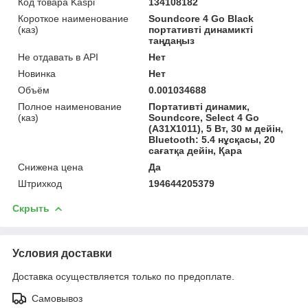
Код товара Kaspi
134108182
Короткое наименование
Soundcore 4 Go Black
(каз)
портативті динамикті
таңдаңыз
Не отдавать в API
Нет
Новинка
Нет
Объём
0.001034688
Полное наименование
Портативті динамик,
(каз)
Soundcore, Select 4 Go
(A31X1011), 5 Вт, 30 м дейін,
Bluetooth: 5.4 нұсқасы, 20
сағатқа дейін, Қара
Снижена цена
Да
Штрихкод
194644205379
Скрыть
Условия доставки
Доставка осуществляется только по предоплате.
Самовывоз