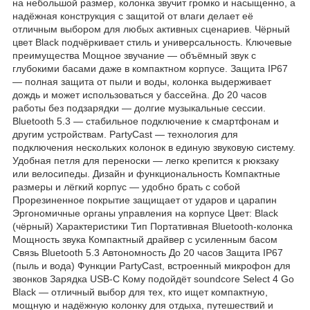
на небольшой размер, колонка звучит громко и насыщенно, а
надёжная конструкция с защитой от влаги делает её
отличным выбором для любых активных сценариев. Чёрный
цвет Black подчёркивает стиль и универсальность. Ключевые
преимущества Мощное звучание — объёмный звук с
глубокими басами даже в компактном корпусе. Защита IP67
— полная защита от пыли и воды, колонка выдерживает
дождь и может использоваться у бассейна. До 20 часов
работы без подзарядки — долгие музыкальные сессии.
Bluetooth 5.3 — стабильное подключение к смартфонам и
другим устройствам. PartyCast — технология для
подключения нескольких колонок в единую звуковую систему.
Удобная петля для переноски — легко крепится к рюкзаку
или велосипеды. Дизайн и функциональность Компактные
размеры и лёгкий корпус — удобно брать с собой
Прорезиненное покрытие защищает от ударов и царапин
Эргономичные органы управления на корпусе Цвет: Black
(чёрный) Характеристики Тип Портативная Bluetooth-колонка
Мощность звука Компактный драйвер с усиленным басом
Связь Bluetooth 5.3 Автономность До 20 часов Защита IP67
(пыль и вода) Функции PartyCast, встроенный микрофон для
звонков Зарядка USB-C Кому подойдёт soundcore Select 4 Go
Black — отличный выбор для тех, кто ищет компактную,
мощную и надёжную колонку для отдыха, путешествий и