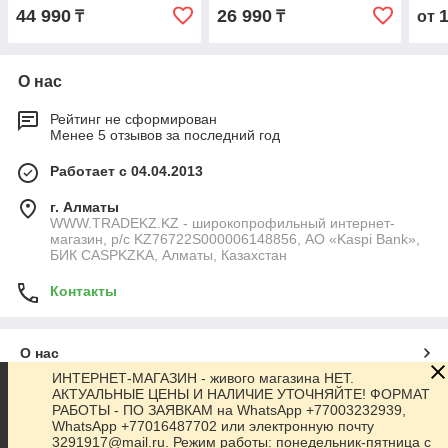
TDP
44 990
26 990
₸
₸
от
BX8
О нас
Рейтинг не сформирован
Менее 5 отзывов за последний год
Работает с 04.04.2013
г. Алматы
WWW.TRADEKZ.KZ - широкопрофильный интернет-
магазин, р/с KZ76722S000006148856, АО «Kaspi Bank»,
БИК CASPKZKA, Алматы, Казахстан
Контакты
О нас
ИНТЕРНЕТ-МАГАЗИН - живого магазина НЕТ.
АКТУАЛЬНЫЕ ЦЕНЫ И НАЛИЧИЕ УТОЧНЯЙТЕ! ФОРМАТ
Контакты
РАБОТЫ - ПО ЗАЯВКАМ на WhatsApp +77003232939,
WhatsApp +77016487702 или электронную почту
3291917@mail.ru. Режим работы: понедельник-пятница с