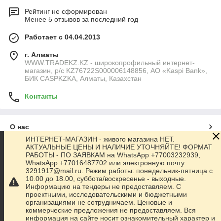
Рейтинг не сформирован
Менее 5 отзывов за последний год
Работает с 04.04.2013
г. Алматы
WWW.TRADEKZ.KZ - широкопрофильный интернет-
магазин, р/с KZ76722S000006148856, АО «Kaspi Bank»,
БИК CASPKZKA, Алматы, Казахстан
Контакты
О нас
ИНТЕРНЕТ-МАГАЗИН - живого магазина НЕТ.
АКТУАЛЬНЫЕ ЦЕНЫ И НАЛИЧИЕ УТОЧНЯЙТЕ! ФОРМАТ
Контакты
РАБОТЫ - ПО ЗАЯВКАМ на WhatsApp +77003232939,
WhatsApp +77016487702 или электронную почту
3291917@mail.ru. Режим работы: понедельник-пятница с
Доставка и оплата
10.00 до 18.00, суббота/воскресенье - выходные.
Информацию на тендеры не предоставляем. С
проектными, исследовательскими и бюджетными
Полная версия сайта
организациями не сотрудничаем. Ценовые и
коммерческие предложения не предоставляем. Вся
информация на сайте носит ознакомительный характер и