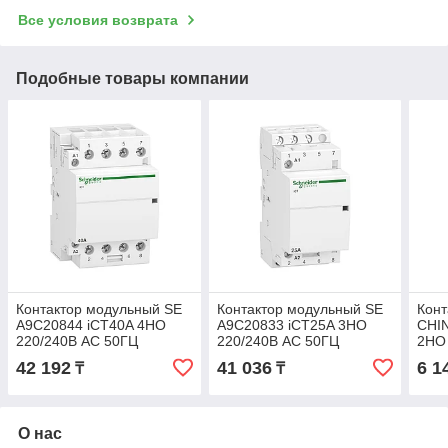
Все условия возврата
Подобные товары компании
Контактор модульный SE
Контактор модульный SE
Конт
A9C20844 iCT40A 4НО
A9C20833 iCT25A 3НО
CHI
220/240В АС 50ГЦ
220/240В АС 50ГЦ
2НО
42 192
41 036
6 1
₸
₸
О нас