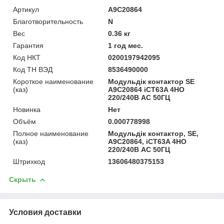
Артикул
A9C20864
Благотворительность
N
Вес
0.36 кг
Гарантия
1 год мес.
Код НКТ
0200197942095
Код ТН ВЭД
8536490000
Короткое наименование
Модульдік контактор SE
(каз)
A9C20864 iCT63A 4НО
220/240В АС 50ГЦ
Новинка
Нет
Объём
0.000778998
Полное наименование
Модульдік контактор, SE,
(каз)
A9C20864, iCT63A 4НО
220/240В АС 50ГЦ
Штрихкод
13606480375153
Скрыть
Условия доставки