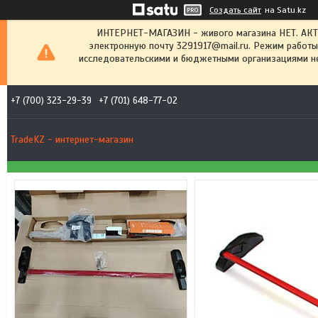
Создать сайт
на Satu.kz
ИНТЕРНЕТ-МАГАЗИН - живого магазина НЕТ. АК
электронную почту 3291917@mail.ru. Режим работы
исследовательскими и бюджетными организациями не
+7 (700) 323-29-39
+7 (701) 648-77-02
TradeKZ - интернет-магазин