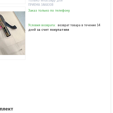
ТОЛЬКО WhatsApp ДЛЯ
ПРИЕМА ЗАКАЗОВ
Заказ только по телефону
возврат товара в течение 14
дней
за счет покупателя
PD09 HG HIGHGRADE C/L
72 мм антипаника для
противопожарных дверей
врезная, комплект
В наличии
от 71 870 ₸/комплект
плект