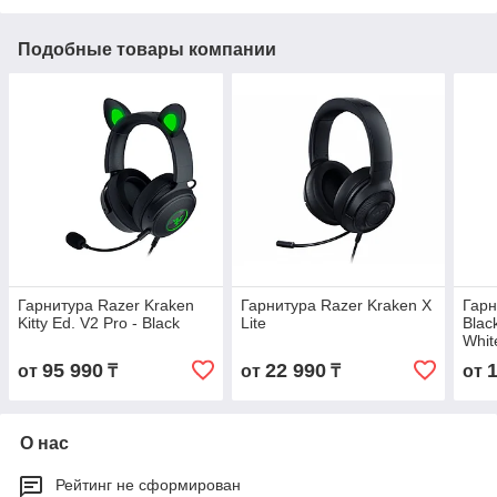
Подобные товары компании
Гарнитура Razer Kraken
Гарнитура Razer Kraken X
Гарн
Kitty Ed. V2 Pro - Black
Lite
Blac
Whit
95 990
22 990
от
₸
от
₸
от
О нас
Рейтинг не сформирован