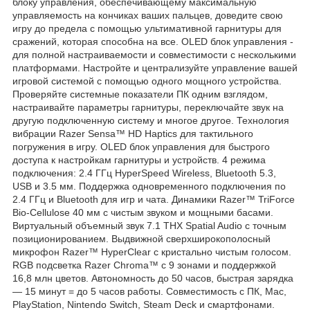
блоку управления, обеспечивающему максимальную
управляемость на кончиках ваших пальцев, доведите свою
игру до предела с помощью ультимативной гарнитуры для
сражений, которая способна на все. OLED блок управления -
для полной настраиваемости и совместимости с несколькими
платформами. Настройте и централизуйте управление вашей
игровой системой с помощью одного мощного устройства.
Проверяйте системные показатели ПК одним взглядом,
настраивайте параметры гарнитуры, переключайте звук на
другую подключенную систему и многое другое. Технология
вибрации Razer Sensa™ HD Haptics для тактильного
погружения в игру. OLED блок управления для быстрого
доступа к настройкам гарнитуры и устройств. 4 режима
подключения: 2.4 ГГц HyperSpeed Wireless, Bluetooth 5.3,
USB и 3.5 мм. Поддержка одновременного подключения по
2.4 ГГц и Bluetooth для игр и чата. Динамики Razer™ TriForce
Bio-Cellulose 40 мм с чистым звуком и мощными басами.
Виртуальный объемный звук 7.1 THX Spatial Audio с точным
позиционированием. Выдвижной сверхширокополосный
микрофон Razer™ HyperClear с кристально чистым голосом.
RGB подсветка Razer Chroma™ с 9 зонами и поддержкой
16,8 млн цветов. Автономность до 50 часов, быстрая зарядка
— 15 минут = до 5 часов работы. Совместимость с ПК, Mac,
PlayStation, Nintendo Switch, Steam Deck и смартфонами.