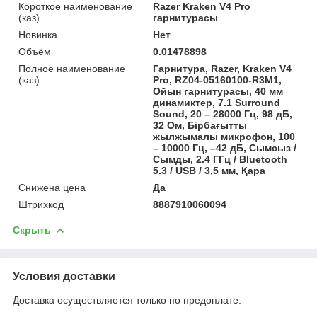
Короткое наименование
Razer Kraken V4 Pro
(каз)
гарнитурасы
Новинка
Нет
Объём
0.01478898
Полное наименование
Гарнитура, Razer, Kraken V4
(каз)
Pro, RZ04-05160100-R3M1,
Ойын гарнитурасы, 40 мм
динамиктер, 7.1 Surround
Sound, 20 – 28000 Гц, 98 дБ,
32 Ом, Бірбағытты
жылжымалы микрофон, 100
– 10000 Гц, –42 дБ, Сымсыз /
Сымды, 2.4 ГГц / Bluetooth
5.3 / USB / 3,5 мм, Қара
Снижена цена
Да
Штрихкод
8887910060094
Скрыть
Условия доставки
Доставка осуществляется только по предоплате.