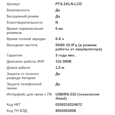
Артикул
PTS-1KLN-LCD
Безопасность
Да
Бесшумный режим
Да
Благотворительность
N
Время переключения
0 мс
режимов
Время полной зарядки
6-8 ч
Выходная частота
50/60 ±0.3Гц (в режиме
работы от аккумулятора)
Гарантия
3 года мес.
Диапазон работы AVR
110-300В
Длина кабеля
1,5 м
Защита от полного
Да
разряда батареи
Защита телефонной
Да
линии
Интерфейс для связи с ПК
USB/RS-232 (технология
Smart)
Код НКТ
0200210224672
Код ТН ВЭД
8504403008