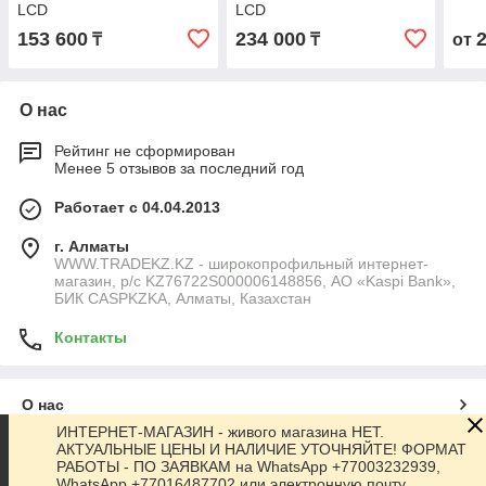
LCD
LCD
153 600
234 000
₸
₸
от
О нас
Рейтинг не сформирован
Менее 5 отзывов за последний год
Работает с 04.04.2013
г. Алматы
WWW.TRADEKZ.KZ - широкопрофильный интернет-
магазин, р/с KZ76722S000006148856, АО «Kaspi Bank»,
БИК CASPKZKA, Алматы, Казахстан
Контакты
О нас
ИНТЕРНЕТ-МАГАЗИН - живого магазина НЕТ.
АКТУАЛЬНЫЕ ЦЕНЫ И НАЛИЧИЕ УТОЧНЯЙТЕ! ФОРМАТ
Контакты
РАБОТЫ - ПО ЗАЯВКАМ на WhatsApp +77003232939,
WhatsApp +77016487702 или электронную почту