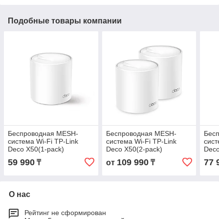
Подобные товары компании
Беспроводная MESH-
Беспроводная MESH-
Бес
система Wi-Fi TP-Link
система Wi-Fi TP-Link
сист
Deco X50(1-pack)
Deco X50(2-pack)
Deco
59 990
109 990
77 
₸
от
₸
О нас
Рейтинг не сформирован