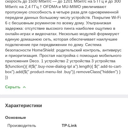
скорость до 1500 Мбит/с — до 1201 Мбит/с на 5 ГГц и до 300
Мбит/с на 2,4 ГГц.† OFDMA и MU-MIMO увеличивают
пропускную способность в четыре раза для одновременной
передачи данных большому числу устройств. Покрытие Wi-Fi
6 с бесшовным роумингом по всему дому. Ультранизкая
задержка: отсутствие высокого пинга наиболее ощутимо в
онлайн-играх и видеочатах. Несколько модулей формируют
единую домашнюю сеть, которая обеспечивает наилучшее
подключение при передвижении по дому. Система
безопасности HomeShield: родительский контроль, антивирус
и приоритизация. Простая настройка с помощью мобильного
приложения Deco. 1 устройство 2 устройства 3 устройства
$(function(){ if($(".buy-now-dialog-tpl a").length){ $(".add-to-cart-
box").add($(".product-menu-list .buy")).removeClass("hidden") }
})
Скрыть
Характеристики
Основные
Производитель
TP-Link