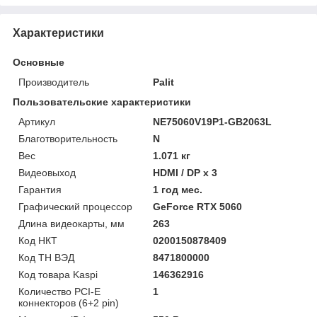
Характеристики
Основные
Производитель
Palit
Пользовательские характеристики
Артикул
NE75060V19P1-GB2063L
Благотворительность
N
Вес
1.071 кг
Видеовыход
HDMI / DP x 3
Гарантия
1 год мес.
Графический процессор
GeForce RTX 5060
Длина видеокарты, мм
263
Код НКТ
0200150878409
Код ТН ВЭД
8471800000
Код товара Kaspi
146362916
Количество PCI-E
1
коннекторов (6+2 pin)