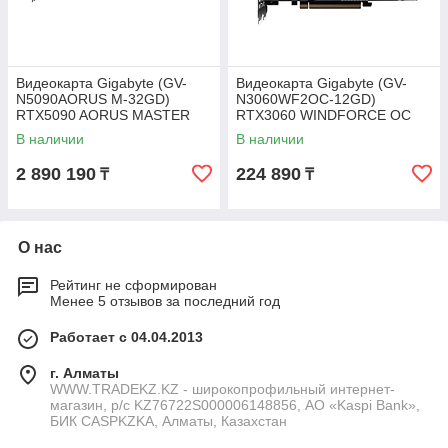
Видеокарта Gigabyte (GV-
Видеокарта Gigabyte (GV-
N5090AORUS M-32GD)
N3060WF2OC-12GD)
RTX5090 AORUS MASTER
RTX3060 WINDFORCE OC
32G
12G
В наличии
В наличии
2 890 190
224 890
₸
₸
О нас
Рейтинг не сформирован
Менее 5 отзывов за последний год
Работает с 04.04.2013
г. Алматы
WWW.TRADEKZ.KZ - широкопрофильный интернет-
магазин, р/с KZ76722S000006148856, АО «Kaspi Bank»,
БИК CASPKZKA, Алматы, Казахстан