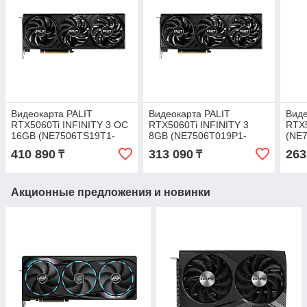
Видеокарта PALIT
Видеокарта PALIT
Виде
RTX5060Ti INFINITY 3 OC
RTX5060Ti INFINITY 3
RTX
16GB (NE7506TS19T1-
8GB (NE7506T019P1-
(NE
GB2061S)
GB2062S)
GB2
410 890
313 090
263
₸
₸
Акционные предложения и новинки