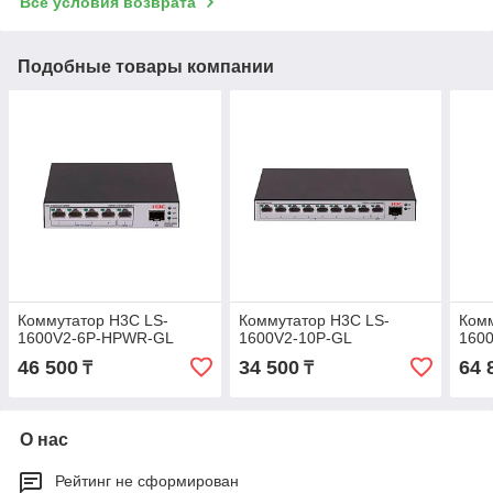
Все условия возврата
Подобные товары компании
Коммутатор H3C LS-
Коммутатор H3C LS-
Комм
1600V2-6P-HPWR-GL
1600V2-10P-GL
160
46 500
34 500
64 
₸
₸
О нас
Рейтинг не сформирован