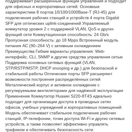
поддерживает расширенные функции управления и подходит
для офисных и корпоративных сетей. Основные
характеристики 8 портов 10/100/1000Base-T (RJ-45) для
подключения рабочих станций и устройств 4 порта Gigabit
SFP для оптических uplink-соединений Управляемый
коммутатор уровня 2 с поддержкой VLAN, QoS и других
функций сети Коммутационная способность: 24 Gb/s
Пропускная способность: до 18 Mpps Встроенный модуль
питания AC (90–264 V) с активным охлаждением
Преимущества Гибкие варианты управления: Web-
интерфейс, CLI, SNMP и другие средства управления сетью
Поддержка основных сетевых функций (VLAN,
STP/RSTP/MSTP, DHCP snooping и др.) для безопасной и
стабильной работы Оптические порты SFP расширяют
возможности построения распределённых сетей
Металлический корпус и активное охлаждение с
регулируемыми вентиляторами для надёжной эксплуатации
Применение Коммутатор Huawei S220-8T4S идеально
подходит для организации доступа в проводных сетях
офисов, учебных учреждений и корпоративных помещений.
Модель обеспечивает стабильное подключение рабочих
станций, IP-телефонии, точек доступа Wi-Fi и других сетевых
устройств, а также позволяет эффективно управлять
трафиком и обеспечивать безопасность сети.