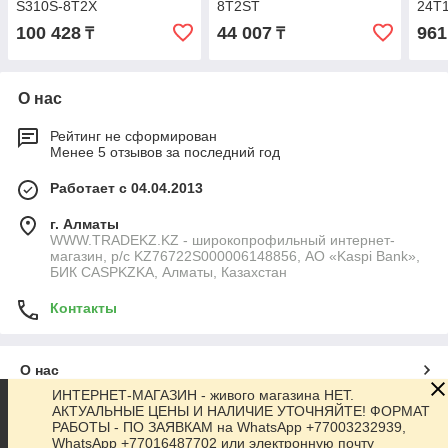
S310S-8T2X
8T2ST
24T
100 428
44 007
961
₸
₸
О нас
Рейтинг не сформирован
Менее 5 отзывов за последний год
Работает с 04.04.2013
г. Алматы
WWW.TRADEKZ.KZ - широкопрофильный интернет-
магазин, р/с KZ76722S000006148856, АО «Kaspi Bank»,
БИК CASPKZKA, Алматы, Казахстан
Контакты
О нас
ИНТЕРНЕТ-МАГАЗИН - живого магазина НЕТ.
АКТУАЛЬНЫЕ ЦЕНЫ И НАЛИЧИЕ УТОЧНЯЙТЕ! ФОРМАТ
Контакты
РАБОТЫ - ПО ЗАЯВКАМ на WhatsApp +77003232939,
WhatsApp +77016487702 или электронную почту