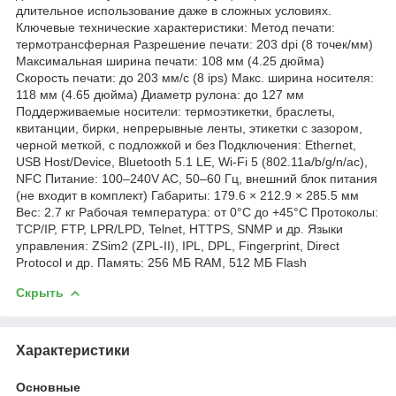
длительное использование даже в сложных условиях.
Ключевые технические характеристики: Метод печати:
термотрансферная Разрешение печати: 203 dpi (8 точек/мм)
Максимальная ширина печати: 108 мм (4.25 дюйма)
Скорость печати: до 203 мм/с (8 ips) Макс. ширина носителя:
118 мм (4.65 дюйма) Диаметр рулона: до 127 мм
Поддерживаемые носители: термоэтикетки, браслеты,
квитанции, бирки, непрерывные ленты, этикетки с зазором,
черной меткой, с подложкой и без Подключения: Ethernet,
USB Host/Device, Bluetooth 5.1 LE, Wi-Fi 5 (802.11a/b/g/n/ac),
NFC Питание: 100–240V AC, 50–60 Гц, внешний блок питания
(не входит в комплект) Габариты: 179.6 × 212.9 × 285.5 мм
Вес: 2.7 кг Рабочая температура: от 0°C до +45°C Протоколы:
TCP/IP, FTP, LPR/LPD, Telnet, HTTPS, SNMP и др. Языки
управления: ZSim2 (ZPL-II), IPL, DPL, Fingerprint, Direct
Protocol и др. Память: 256 МБ RAM, 512 МБ Flash
Скрыть
Характеристики
Основные