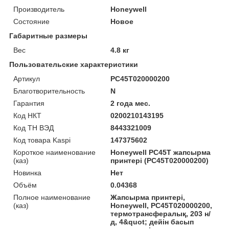
Производитель
Honeywell
Состояние
Новое
Габаритные размеры
Вес
4.8 кг
Пользовательские характеристики
Артикул
PC45T020000200
Благотворительность
N
Гарантия
2 года мес.
Код НКТ
0200210143195
Код ТН ВЭД
8443321009
Код товара Kaspi
147375602
Короткое наименование
Honeywell PC45T жапсырма
(каз)
принтері (PC45T020000200)
Новинка
Нет
Объём
0.04368
Полное наименование
Жапсырма принтері,
(каз)
Honeywell, PC45T020000200,
термотрансфералық, 203 н/
д, 4&quot; дейін басып