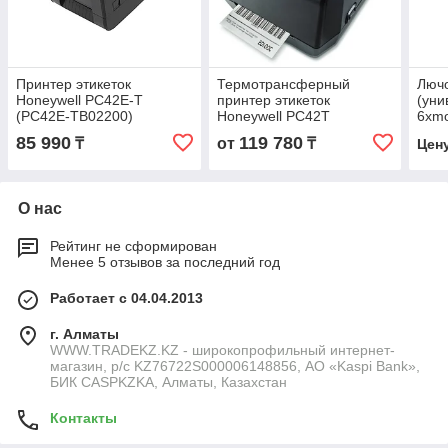
Принтер этикеток
Термотрансферный
Лючо
Honeywell PC42E-T
принтер этикеток
(уни
(PC42E-TB02200)
Honeywell PC42T
6xm
(пол
85 990
119 780
₸
от
₸
Цен
GES
О нас
Рейтинг не сформирован
Менее 5 отзывов за последний год
Работает с 04.04.2013
г. Алматы
WWW.TRADEKZ.KZ - широкопрофильный интернет-
магазин, р/с KZ76722S000006148856, АО «Kaspi Bank»,
БИК CASPKZKA, Алматы, Казахстан
Контакты