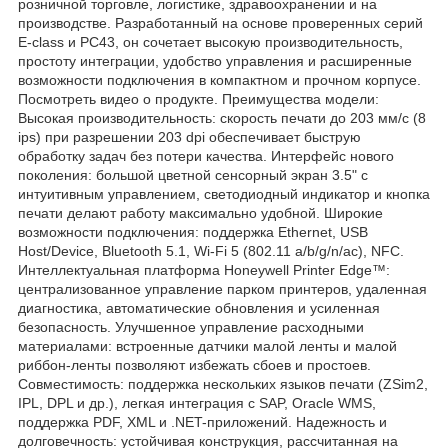
розничной торговле, логистике, здравоохранении и на
производстве. Разработанный на основе проверенных серий
E-class и PC43, он сочетает высокую производительность,
простоту интеграции, удобство управления и расширенные
возможности подключения в компактном и прочном корпусе.
Посмотреть видео о продукте. Преимущества модели:
Высокая производительность: скорость печати до 203 мм/с (8
ips) при разрешении 203 dpi обеспечивает быструю
обработку задач без потери качества. Интерфейс нового
поколения: большой цветной сенсорный экран 3.5" с
интуитивным управлением, светодиодный индикатор и кнопка
печати делают работу максимально удобной. Широкие
возможности подключения: поддержка Ethernet, USB
Host/Device, Bluetooth 5.1, Wi-Fi 5 (802.11 a/b/g/n/ac), NFC.
Интеллектуальная платформа Honeywell Printer Edge™:
централизованное управление парком принтеров, удаленная
диагностика, автоматические обновления и усиленная
безопасность. Улучшенное управление расходными
материалами: встроенные датчики малой ленты и малой
риббон-ленты позволяют избежать сбоев и простоев.
Совместимость: поддержка нескольких языков печати (ZSim2,
IPL, DPL и др.), легкая интеграция с SAP, Oracle WMS,
поддержка PDF, XML и .NET-приложений. Надежность и
долговечность: устойчивая конструкция, рассчитанная на