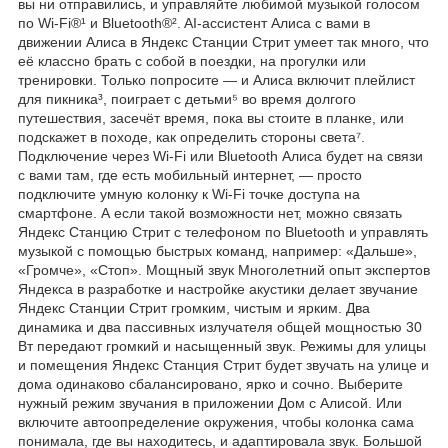
вы ни отправились, и управляйте любимой музыкой голосом
по Wi-Fi®︎¹ и Bluetooth®︎². AI-ассистент Алиса с вами в
движении Алиса в Яндекс Станции Стрит умеет так много, что
её классно брать с собой в поездки, на прогулки или
тренировки. Только попросите — и Алиса включит плейлист
для пикника³, поиграет с детьми⁵ во время долгого
путешествия, засечёт время, пока вы стоите в планке, или
подскажет в походе, как определить стороны света⁷.
Подключение через Wi-Fi или Bluetooth Алиса будет на связи
с вами там, где есть мобильный интернет, — просто
подключите умную колонку к Wi-Fi точке доступа на
смартфоне. А если такой возможности нет, можно связать
Яндекс Станцию Стрит с телефоном по Bluetooth и управлять
музыкой с помощью быстрых команд, например: «Дальше»,
«Громче», «Стоп». Мощный звук Многолетний опыт экспертов
Яндекса в разработке и настройке акустики делает звучание
Яндекс Станции Стрит громким, чистым и ярким. Два
динамика и два пассивных излучателя общей мощностью 30
Вт передают громкий и насыщенный звук. Режимы для улицы
и помещения Яндекс Станция Стрит будет звучать на улице и
дома одинаково сбалансировано, ярко и сочно. Выберите
нужный режим звучания в приложении Дом с Алисой. Или
включите автоопределение окружения, чтобы колонка сама
понимала, где вы находитесь, и адаптировала звук. Большой