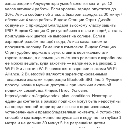
запас энергии Аккумулятора умной колонки хватит до 12
часов активной работы. Если уровень заряда опустится до
10%, Алиса сообщит об этом, а быстрая зарядка за 30 минут⁶
обеспечит 4 часа работы Яндекс Станции Стрит. Дизайн,
созвучный с природой Благодаря высокому классу защиты
IP67 Яндекс Станция Стрит устойчива к пыли и воде⁴, а ткань
приглушённых цветов не выгорает на солнце. Если в
зарядный разъём попадёт вода, Алиса сама напомнит
просушить колонку. Ремешок в комплекте Яндекс Станцию
Стрит удобно держать в руке, ставить вертикально или
горизонтально, а с помощью съёмного ремешка с карабином
её можно вешать, куда захотите — например, на рюкзак. 1
Wi-Fi ® и логотип Wi-Fi являются товарными знаками Wi-Fi
Alliance. 2 Bluetooth® являются зарегистрированными
товарными знаками корпорации Bluetooth SIG, Inc. 3 Функции
прослушивания музыки доступны при наличии активной
подписки семейства Яндекс Плюс. Условия:
https://yandex.ru/legal/yandex_plus_conditions. Некоторые
единицы контента в рамках подписки могут быть недоступны
на определенной территории в связи с ограничениями,
установленными правообладателями контента. 4 Устройство
способно кратковременно погружаться в воду, но не глубже 1
метра и не дольше 30 минут 5 Не разрешайте детям