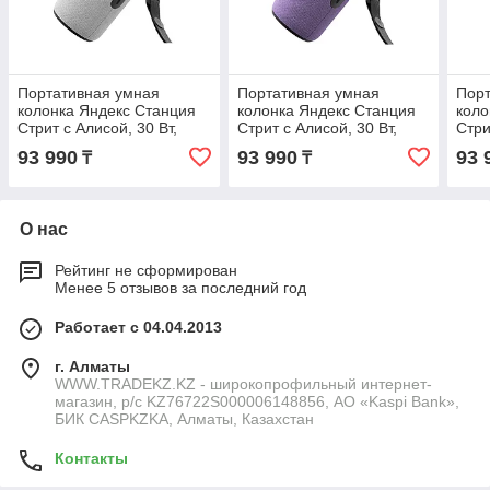
Портативная умная
Портативная умная
Порт
колонка Яндекс Станция
колонка Яндекс Станция
коло
Стрит с Алисой, 30 Вт,
Стрит с Алисой, 30 Вт,
Стри
Серый
Фиолетовый
Ора
93 990
93 990
93 
₸
₸
О нас
Рейтинг не сформирован
Менее 5 отзывов за последний год
Работает с 04.04.2013
г. Алматы
WWW.TRADEKZ.KZ - широкопрофильный интернет-
магазин, р/с KZ76722S000006148856, АО «Kaspi Bank»,
БИК CASPKZKA, Алматы, Казахстан
Контакты