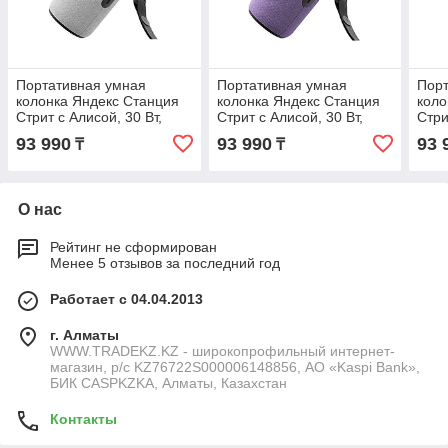
Портативная умная
Портативная умная
Порт
колонка Яндекс Станция
колонка Яндекс Станция
коло
Стрит с Алисой, 30 Вт,
Стрит с Алисой, 30 Вт,
Стри
Серый
Фиолетовый
Ора
93 990
93 990
93 
₸
₸
О нас
Рейтинг не сформирован
Менее 5 отзывов за последний год
Работает с 04.04.2013
г. Алматы
WWW.TRADEKZ.KZ - широкопрофильный интернет-
магазин, р/с KZ76722S000006148856, АО «Kaspi Bank»,
БИК CASPKZKA, Алматы, Казахстан
Контакты