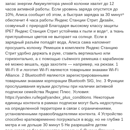
запас энергии Аккумулятора умной колонки хватит до 12
часов активной работы. Если уровень заряда опустится до
10%, Алиса сообщит об этом, а быстрая зарядка за 30 минут⁶
обеспечит 4 часа работы Яндекс Станции Стрит. Дизайн,
созвучный с природой Благодаря высокому классу защиты
IP67 Яндекс Станция Стрит устойчива к пыли и воде⁴, а ткань
приглушённых цветов не выгорает на солнце. Если в
зарядный разъём попадёт вода, Алиса сама напомнит
просушить колонку. Ремешок в комплекте Яндекс Станцию
Стрит удобно держать в руке, ставить вертикально или
горизонтально, а с помощью съёмного ремешка с карабином
её можно вешать, куда захотите — например, на рюкзак. 1
Wi-Fi ® и логотип Wi-Fi являются товарными знаками Wi-Fi
Alliance. 2 Bluetooth® являются зарегистрированными
товарными знаками корпорации Bluetooth SIG, Inc. 3 Функции
прослушивания музыки доступны при наличии активной
подписки семейства Яндекс Плюс. Условия:
https://yandex.ru/legal/yandex_plus_conditions. Некоторые
единицы контента в рамках подписки могут быть недоступны
на определенной территории в связи с ограничениями,
установленными правообладателями контента. 4 Устройство
способно кратковременно погружаться в воду, но не глубже 1
метра и не дольше 30 минут 5 Не разрешайте детям