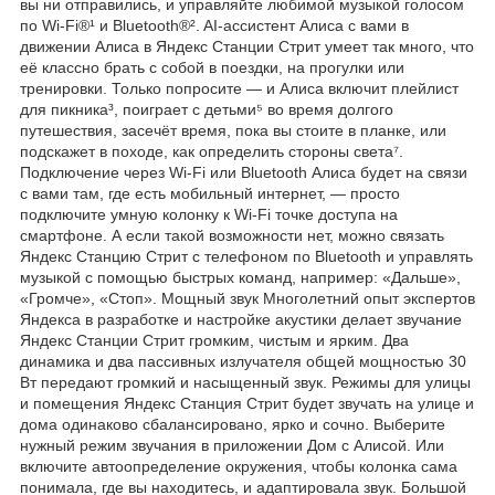
вы ни отправились, и управляйте любимой музыкой голосом
по Wi-Fi®︎¹ и Bluetooth®︎². AI-ассистент Алиса с вами в
движении Алиса в Яндекс Станции Стрит умеет так много, что
её классно брать с собой в поездки, на прогулки или
тренировки. Только попросите — и Алиса включит плейлист
для пикника³, поиграет с детьми⁵ во время долгого
путешествия, засечёт время, пока вы стоите в планке, или
подскажет в походе, как определить стороны света⁷.
Подключение через Wi-Fi или Bluetooth Алиса будет на связи
с вами там, где есть мобильный интернет, — просто
подключите умную колонку к Wi-Fi точке доступа на
смартфоне. А если такой возможности нет, можно связать
Яндекс Станцию Стрит с телефоном по Bluetooth и управлять
музыкой с помощью быстрых команд, например: «Дальше»,
«Громче», «Стоп». Мощный звук Многолетний опыт экспертов
Яндекса в разработке и настройке акустики делает звучание
Яндекс Станции Стрит громким, чистым и ярким. Два
динамика и два пассивных излучателя общей мощностью 30
Вт передают громкий и насыщенный звук. Режимы для улицы
и помещения Яндекс Станция Стрит будет звучать на улице и
дома одинаково сбалансировано, ярко и сочно. Выберите
нужный режим звучания в приложении Дом с Алисой. Или
включите автоопределение окружения, чтобы колонка сама
понимала, где вы находитесь, и адаптировала звук. Большой