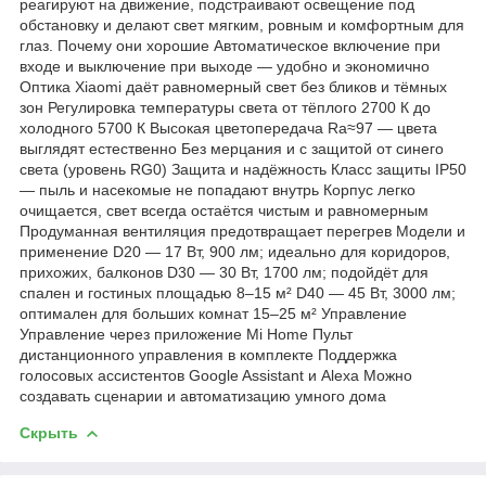
реагируют на движение, подстраивают освещение под
обстановку и делают свет мягким, ровным и комфортным для
глаз. Почему они хорошие Автоматическое включение при
входе и выключение при выходе — удобно и экономично
Оптика Xiaomi даёт равномерный свет без бликов и тёмных
зон Регулировка температуры света от тёплого 2700 К до
холодного 5700 К Высокая цветопередача Ra≈97 — цвета
выглядят естественно Без мерцания и с защитой от синего
света (уровень RG0) Защита и надёжность Класс защиты IP50
— пыль и насекомые не попадают внутрь Корпус легко
очищается, свет всегда остаётся чистым и равномерным
Продуманная вентиляция предотвращает перегрев Модели и
применение D20 — 17 Вт, 900 лм; идеально для коридоров,
прихожих, балконов D30 — 30 Вт, 1700 лм; подойдёт для
спален и гостиных площадью 8–15 м² D40 — 45 Вт, 3000 лм;
оптимален для больших комнат 15–25 м² Управление
Управление через приложение Mi Home Пульт
дистанционного управления в комплекте Поддержка
голосовых ассистентов Google Assistant и Alexa Можно
создавать сценарии и автоматизацию умного дома
Скрыть