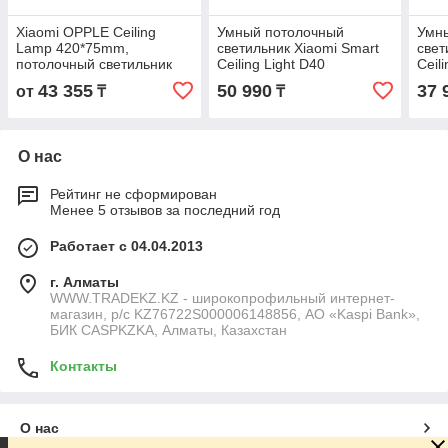
Xiaomi OPPLE Ceiling
Умный потолочный
Умн
Lamp 420*75mm,
светильник Xiaomi Smart
свет
потолочный светильник
Ceiling Light D40
Ceil
24W, потолочный
43 355
50 990
37 
от
₸
₸
светильник с
перфорацией
О нас
Рейтинг не сформирован
Менее 5 отзывов за последний год
Работает с 04.04.2013
г. Алматы
WWW.TRADEKZ.KZ - широкопрофильный интернет-
магазин, р/с KZ76722S000006148856, АО «Kaspi Bank»,
БИК CASPKZKA, Алматы, Казахстан
Контакты
О нас