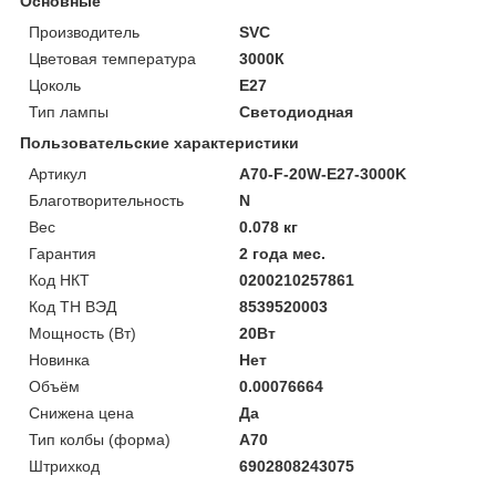
Основные
Производитель
SVC
Цветовая температура
3000К
Цоколь
E27
Тип лампы
Светодиодная
Пользовательские характеристики
Артикул
A70-F-20W-E27-3000K
Благотворительность
N
Вес
0.078 кг
Гарантия
2 года мес.
Код НКТ
0200210257861
Код ТН ВЭД
8539520003
Мощность (Bт)
20Вт
Новинка
Нет
Объём
0.00076664
Снижена цена
Да
Тип колбы (форма)
A70
Штрихкод
6902808243075