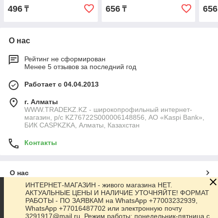
Сери
496
656
656
₸
₸
О нас
Рейтинг не сформирован
Менее 5 отзывов за последний год
Работает с 04.04.2013
г. Алматы
WWW.TRADEKZ.KZ - широкопрофильный интернет-
магазин, р/с KZ76722S000006148856, АО «Kaspi Bank»,
БИК CASPKZKA, Алматы, Казахстан
Контакты
О нас
ИНТЕРНЕТ-МАГАЗИН - живого магазина НЕТ.
АКТУАЛЬНЫЕ ЦЕНЫ И НАЛИЧИЕ УТОЧНЯЙТЕ! ФОРМАТ
Контакты
РАБОТЫ - ПО ЗАЯВКАМ на WhatsApp +77003232939,
WhatsApp +77016487702 или электронную почту
3291917@mail.ru. Режим работы: понедельник-пятница с