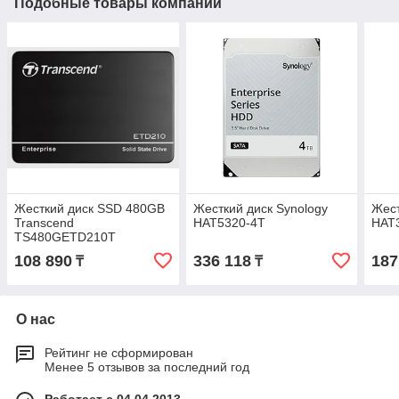
Подобные товары компании
Жесткий диск SSD 480GB
Жесткий диск Synology
Жест
Transcend
HAT5320-4T
HAT
TS480GETD210T
108 890
336 118
187
₸
₸
О нас
Рейтинг не сформирован
Менее 5 отзывов за последний год