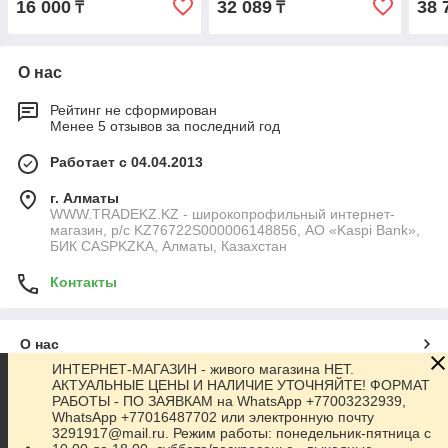
16 000
32 089
38 
₸
₸
О нас
Рейтинг не сформирован
Менее 5 отзывов за последний год
Работает с 04.04.2013
г. Алматы
WWW.TRADEKZ.KZ - широкопрофильный интернет-
магазин, р/с KZ76722S000006148856, АО «Kaspi Bank»,
БИК CASPKZKA, Алматы, Казахстан
Контакты
О нас
ИНТЕРНЕТ-МАГАЗИН - живого магазина НЕТ.
АКТУАЛЬНЫЕ ЦЕНЫ И НАЛИЧИЕ УТОЧНЯЙТЕ! ФОРМАТ
Контакты
РАБОТЫ - ПО ЗАЯВКАМ на WhatsApp +77003232939,
WhatsApp +77016487702 или электронную почту
3291917@mail.ru. Режим работы: понедельник-пятница с
Доставка и оплата