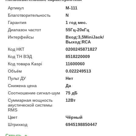
Артикул
M-111
Благотворительность
N
Гарантия
1 год мес.
Диапазон частот
55Гц-20кГц
Интерфейсы
Вход:3,5MiniJack/
Выход:RCA
Код НКТ
0200245871827
Код ТН ВЭД
8518220009
Код товара Kaspi
11600060
Объём
0.022249513
Пульт ДУ
Нет
Снижена цена
Да
Соотношение сигнал-шум
75 дБ
Суммарная мощность
12Вт
акустической системы
RMS
Цвет
Чёрный
Штрихкод
6945198850447
Скрыть