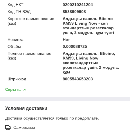
Код НКТ
0200210241204
Код ТН ВЭД
8538909908
Короткое наименование
Алдыңғы панель Bticino
(каз)
KM59 Living Now «көп
стандартты» розеткалар
үшін, 2 модуль, құм түсті
Новинка
Нет
Объём
0.000088725
Полное наименование
Алдыңғы панель, Bticino,
(каз)
KM59, Living Now
«көпстандартты»
розеткалар үшін, 2 модуль,
құм
Штрихкод
8005543653203
Скрыть
Условия доставки
Доставка осуществляется только по предоплате.
Самовывоз