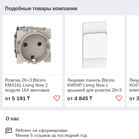
Подобные товары компании
Розетка 2К+З Bticino
Лицевая панель Bticino
Лице
KM4141 Living Now 2
KW04P Living Now с
KG07
модуля 16А винтовые
крышкой для розеток 2К+З
ком
клеммы песочный
2 модуля белый
теле
5 191
4 845
от
₸
от
₸
от
мод
О нас
Рейтинг не сформирован
Менее 5 отзывов за последний год