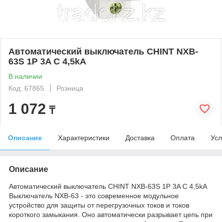
Автоматический выключатель CHINT NXB-
63S 1P 3A C 4,5kA
В наличии
Код: 67865
Розница
1 072
₸
Описание
Характеристики
Доставка
Оплата
Усл
Описание
Автоматический выключатель CHINT NXB-63S 1P 3A C 4,5kA
Выключатель NXB-63 - это современное модульное
устройство для защиты от перегрузочных токов и токов
короткого замыкания. Оно автоматически разрывает цепь при