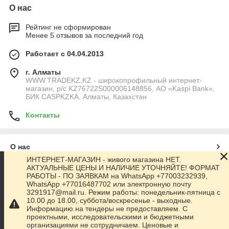
О нас
Рейтинг не сформирован
Менее 5 отзывов за последний год
Работает с 04.04.2013
г. Алматы
WWW.TRADEKZ.KZ - широкопрофильный интернет-
магазин, р/с KZ76722S000006148856, АО «Kaspi Bank»,
БИК CASPKZKA, Алматы, Казахстан
Контакты
О нас
ИНТЕРНЕТ-МАГАЗИН - живого магазина НЕТ.
АКТУАЛЬНЫЕ ЦЕНЫ И НАЛИЧИЕ УТОЧНЯЙТЕ! ФОРМАТ
Контакты
РАБОТЫ - ПО ЗАЯВКАМ на WhatsApp +77003232939,
WhatsApp +77016487702 или электронную почту
3291917@mail.ru. Режим работы: понедельник-пятница с
Доставка и оплата
10.00 до 18.00, суббота/воскресенье - выходные.
Информацию на тендеры не предоставляем. С
проектными, исследовательскими и бюджетными
Полная версия сайта
организациями не сотрудничаем. Ценовые и