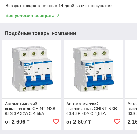
Возврат товара в течение 14 дней за счет покупателя
Все условия возврата
Подобные товары компании
Автоматический
Автоматический
Авто
выключатель CHINT NXB-
выключатель CHINT NXB-
вык
63S 3P 32A C 4,5kA
63S 3P 40A C 4,5kA
63S 
2 606
2 807
2 1
от
₸
от
₸