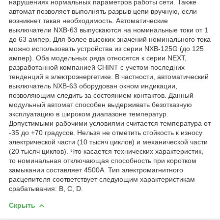
нарушениях нормальных параметров работы сети. Также
автомат позволяет выполнять разрыв цепи вручную, если
возникнет такая необходимость. Автоматические
выключатели NXB-63 выпускаются на номинальные токи от 1
до 63 ампер. Для более высоких значений номинального тока
можно использовать устройства из серии NXB-125G (до 125
ампер). Оба модельных ряда относятся к серии NEXT,
разработанной компанией CHINT с учетом последних
тенденций в электроэнергетике. В частности, автоматический
выключатель NXB-63 оборудован окном индикации,
позволяющим следить за состоянием контактов. Данный
модульный автомат способен выдерживать безотказную
эксплуатацию в широком диапазоне температур.
Допустимыми рабочими условиями считается температура от
-35 до +70 градусов. Нельзя не отметить стойкость к износу
электрической части (10 тысяч циклов) и механической части
(20 тысяч циклов). Что касается технических характеристик,
то номинальная отключающая способность при коротком
замыкании составляет 4500А. Тип электромагнитного
расцепителя соответствует следующим характеристикам
срабатывания: B, C, D.
Скрыть